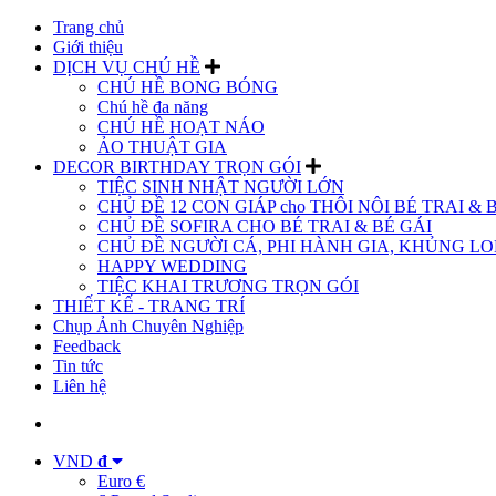
Trang chủ
Giới thiệu
DỊCH VỤ CHÚ HỀ
CHÚ HỀ BONG BÓNG
Chú hề đa năng
CHÚ HỀ HOẠT NÁO
ẢO THUẬT GIA
DECOR BIRTHDAY TRỌN GÓI
TIỆC SINH NHẬT NGƯỜI LỚN
CHỦ ĐỀ 12 CON GIÁP cho THÔI NÔI BÉ TRAI & 
CHỦ ĐỀ SOFIRA CHO BÉ TRAI & BÉ GÁI
CHỦ ĐỀ NGƯỜI CÁ, PHI HÀNH GIA, KHỦNG LON
HAPPY WEDDING
TIỆC KHAI TRƯƠNG TRỌN GÓI
THIẾT KẾ - TRANG TRÍ
Chụp Ảnh Chuyên Nghiệp
Feedback
Tin tức
Liên hệ
VND
đ
Euro €