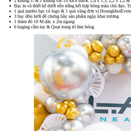
2 khung U & 1 khung vác có kích thước 2,4 x 1,5, 2,2 x 1,2 & 
Bạc in và thiết kế dưới nền trắng kết hợp bóng màu chủ đạo. T
1 quả jumbo bạc có logo & 1 quả vàng đơn vị HoangkhoiEvent
3 bục đôn lưới để chưng bầy sản phẩm ngày khai trương
1 thảm đỏ 10 M dài. x 2m ngang
6 hagtag cầm tay & Quạt trang trí line bóng