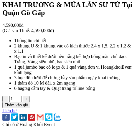
KHAI TRƯƠNG & MÚA LÂN SƯ TỬ Tạ
Quận Gò Gấp
4,590,000đ
(
Giá sau Thuế: 4,590,000đ
)
Thông tin chi tiết
2 khung U & 1 khung vác có kích thước 2,4 x 1,5, 2,2 x 1,2 &
x 1,1
Bạc in và thiết kế dưới nền trắng kết hợp bóng màu chủ đạo.
Trắng, Vàng siêu nhũ, bạc siêu nhũ
1 quả jumbo bạc có logo & 1 quả vàng đơn vị HoangkhoiEven
kính tặng
3 bục đôn lưới để chưng bầy sản phẩm ngày khai trương
1 thảm đỏ 10 M dài. x 2m ngang
6 hagtag cầm tay & Quạt trang trí line bóng
-
+
Thêm vào giỏ
Liên hệ
Chỉ có ở Hoàng Khôi Event