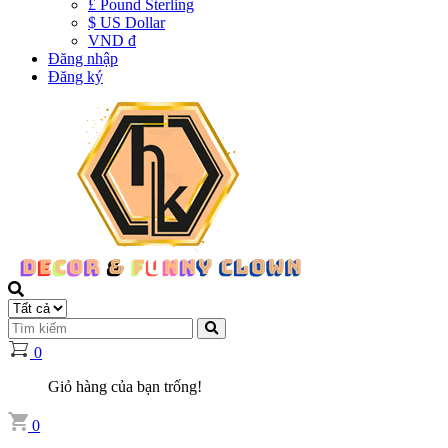
£ Pound Sterling
$ US Dollar
VND đ
Đăng nhập
Đăng ký
0
Giỏ hàng của bạn trống!
0