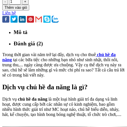
-
+
Thêm vào giỏ
Liên hệ
Mô tả
Đánh giá (2)
Trong thời gian vài năm trở lại đây, dịch vụ cho thuê
chú hề đa
năng
tại các bữa tiệc cho những bạn nhỏ như sinh nhật, thôi nôi,
trung thu,... ngày càng được ưa chuộng. Vậy cụ thể dịch vụ này ra
sao, chú hề sẽ làm những gì và mức chi phí ra sao? Tất cả câu trả lời
sẽ có trong bài viết này.
Dịch vụ chú hề đa năng là gì?
Dịch vụ
chú hề đa năng
là một loại hình giải trí đa dạng và linh
hoạt, được cung cấp bởi các nhân sự có kinh nghiệm, bao gồm
nhiều hình thức giải trí như MC hoạt náo, chú hề biểu diễn, nhảy,
hát, kể chuyện, tạo hình bong bóng nghệ thuật, tổ chức trò chơi,....