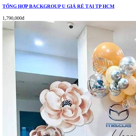
TỔNG HỢP BACKGROUP U GIÁ RẺ TẠI TP HCM
1,790,000đ