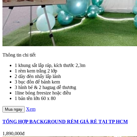
Thông tin chi tiết
1 khung sắt lắp ráp, kích thước 2,3m
1 rèm kem trắng 2 lớp
2 dày đèn nhấy lấp lánh
3 bục đôn để bánh kem
3 hình bé & 2 hagtag dễ thương
1line bóng freesize hoặc điều
1 bản tên lớn 60 x 80
Xem
Mua ngay
TỔNG HỢP BACKGROUND RÈM GIÁ RẺ TẠI TP HCM
1,890,000đ