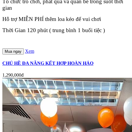
Tổ chức trò chơi, phát quà và quản bé trong suốt thời
gian
Hỗ trợ MIỄN PHÍ thêm loa kéo để vui chơi
Thời Gian 120 phút ( trung bình 1 buổi tiệc )
Xem
Mua ngay
CHÚ HỀ ĐA NĂNG KẾT HỢP HOÀN HẢO
1,290,000đ