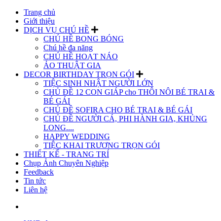
Trang chủ
Giới thiệu
DỊCH VỤ CHÚ HỀ
CHÚ HỀ BONG BÓNG
Chú hề đa năng
CHÚ HỀ HOẠT NÁO
ẢO THUẬT GIA
DECOR BIRTHDAY TRỌN GÓI
TIỆC SINH NHẬT NGƯỜI LỚN
CHỦ ĐỀ 12 CON GIÁP cho THÔI NÔI BÉ TRAI &
BÉ GÁI
CHỦ ĐỀ SOFIRA CHO BÉ TRAI & BÉ GÁI
CHỦ ĐỀ NGƯỜI CÁ, PHI HÀNH GIA, KHỦNG
LONG....
HAPPY WEDDING
TIỆC KHAI TRƯƠNG TRỌN GÓI
THIẾT KẾ - TRANG TRÍ
Chụp Ảnh Chuyên Nghiệp
Feedback
Tin tức
Liên hệ