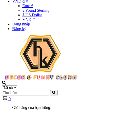
VND
đ
Euro €
£ Pound Sterling
$ US Dollar
VND đ
Đăng nhập
Đăng ký
0
Giỏ hàng của bạn trống!