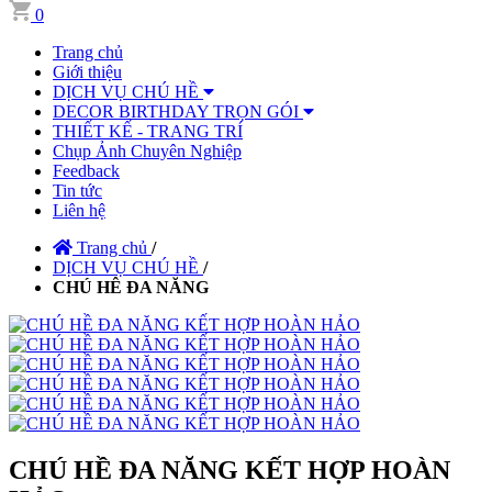
0
Trang chủ
Giới thiệu
DỊCH VỤ CHÚ HỀ
DECOR BIRTHDAY TRỌN GÓI
THIẾT KẾ - TRANG TRÍ
Chụp Ảnh Chuyên Nghiệp
Feedback
Tin tức
Liên hệ
Trang chủ
/
DỊCH VỤ CHÚ HỀ
/
CHÚ HÊ ĐA NĂNG
CHÚ HỀ ĐA NĂNG KẾT HỢP HOÀN