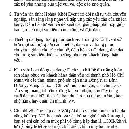
các bé yêu những bữa tiệc vui vẻ, độc đáo khó quên.
Tư vấn tận tình: Hoàng Khôi Event có đội ngũ tư vấn chuyên
nghiệp, sẵn sàng lắng nghe và đáp ứng các yêu cầu của khách
hàng. Đảm bảo tư vấn và đề xuất các giải pháp phù hợp giúp
bạn tạo nên một sự kiện thành công và độc đáo.
Thiết bị đa dạng, trang phục sạch sẽ: Hoàng Khôi Event sở
hữu một số lượng lớn các thiết bị, đạo cụ và trang phục
chuyên nghiệp cho các chú hề, đảm bảo sự đa dạng, độc đáo
cho từng sự kiện, luôn sẵn sàng phục vụ khách hàng thân
yêu.
Khu vực hoạt động đa dạng: Dịch vụ
chú hề đa năng
luôn
sẵn sàng phục vụ khách hàng thân yêu tại thành phố Hồ Chí
Minh và các tỉnh, thành phố lân cận như Đồng Nai, Bình
Dương, Vũng Tàu,..... Chỉ với một cuộc gọi, các chú hề sẽ
sẵn sàng mang tới bầu không khí vui nhộn, tràn đầy tiếng
cười đến mọi bữa tiệc của bạn dù là ở nhà riêng, trường học,
nhà hàng hay quán ăn nhanh, v.v.
Chi phí vô cùng hấp dẫn: Với gói dịch vụ cho thuê chú hề đa
năng kết hợp MC hoạt náo và vặn bóng nghệ thuật 2 trong 1,
bạn sẽ chỉ cần bỏ ra mức phí vô cùng hấp dẫn là 1.300k/2h và
lưu ý rằng lễ tết sẽ có một chút điều chỉnh nhẹ ba mẹ nhé.