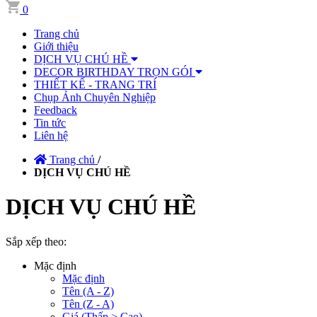
0
Trang chủ
Giới thiệu
DỊCH VỤ CHÚ HỀ
DECOR BIRTHDAY TRỌN GÓI
THIẾT KẾ - TRANG TRÍ
Chụp Ảnh Chuyên Nghiệp
Feedback
Tin tức
Liên hệ
Trang chủ
/
DỊCH VỤ CHÚ HỀ
DỊCH VỤ CHÚ HỀ
Sắp xếp theo:
Mặc định
Mặc định
Tên (A - Z)
Tên (Z - A)
Giá (Thấp > Cao)