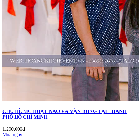
CHÚ HỀ MC HOẠT NÀO VÀ VẶN BÓNG TẠI THÀNH
PHỐ HỒ CHÍ MINH
1,290,000đ
Mua ngay