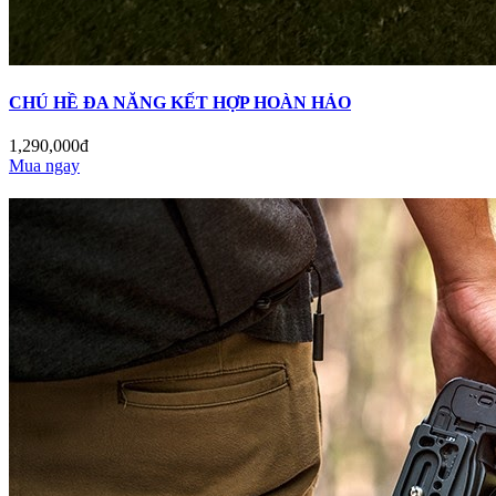
CHÚ HỀ ĐA NĂNG KẾT HỢP HOÀN HẢO
1,290,000đ
Mua ngay