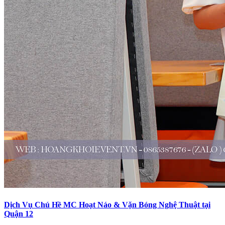
Dịch Vụ Chú Hề MC Hoạt Náo & Vặn Bóng Nghệ Thuật tại
Quận 12