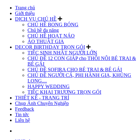
Trang chủ
Giới thiệu
DỊCH VỤ CHÚ HỀ
CHÚ HỀ BONG BÓNG
Chú hề đa năng
CHÚ HỀ HOẠT NÁO
ẢO THUẬT GIA
DECOR BIRTHDAY TRỌN GÓI
TIỆC SINH NHẬT NGƯỜI LỚN
CHỦ ĐỀ 12 CON GIÁP cho THÔI NÔI BÉ TRAI &
BÉ GÁI
CHỦ ĐỀ SOFIRA CHO BÉ TRAI & BÉ GÁI
CHỦ ĐỀ NGƯỜI CÁ, PHI HÀNH GIA, KHỦNG
LONG....
HAPPY WEDDING
TIỆC KHAI TRƯƠNG TRỌN GÓI
THIẾT KẾ - TRANG TRÍ
Chụp Ảnh Chuyên Nghiệp
Feedback
Tin tức
Liên hệ