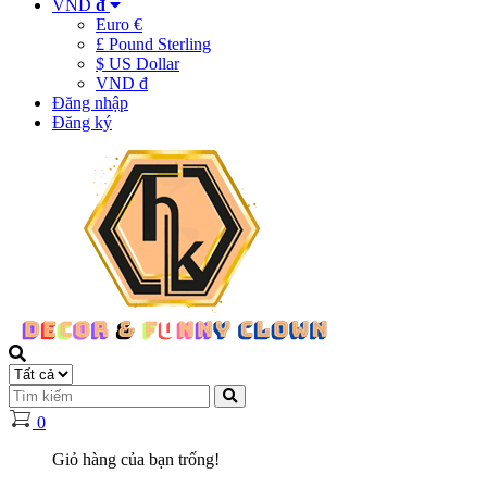
VND
đ
Euro €
£ Pound Sterling
$ US Dollar
VND đ
Đăng nhập
Đăng ký
0
Giỏ hàng của bạn trống!