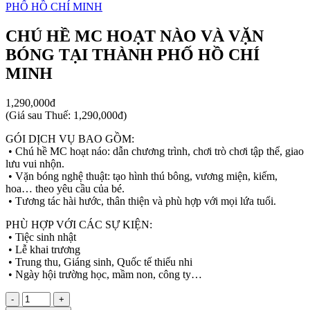
CHÚ HỀ MC HOẠT NÀO VÀ VẶN
BÓNG TẠI THÀNH PHỐ HỒ CHÍ
MINH
1,290,000đ
(
Giá sau Thuế: 1,290,000đ
)
GÓI DỊCH VỤ BAO GỒM:
• Chú hề MC hoạt náo: dẫn chương trình, chơi trò chơi tập thể, giao
lưu vui nhộn.
• Vặn bóng nghệ thuật: tạo hình thú bông, vương miện, kiếm,
hoa… theo yêu cầu của bé.
• Tương tác hài hước, thân thiện và phù hợp với mọi lứa tuổi.
PHÙ HỢP VỚI CÁC SỰ KIỆN:
• Tiệc sinh nhật
• Lễ khai trương
• Trung thu, Giáng sinh, Quốc tế thiếu nhi
• Ngày hội trường học, mầm non, công ty…
-
+