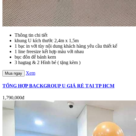
Thông tin chi tiết
khung U kích thước 2,4m x 1,5m
1 bạc in với tùy nội dung khách hàng yêu cầu thiết kế
1 line freesize kết hợp màu với nhau
bục đôn để bánh kem
3 hagtag & 2 Hình bé ( tặng kèm )
Xem
Mua ngay
TỔNG HỢP BACKGROUP U GIÁ RẺ TẠI TP HCM
1,790,000đ