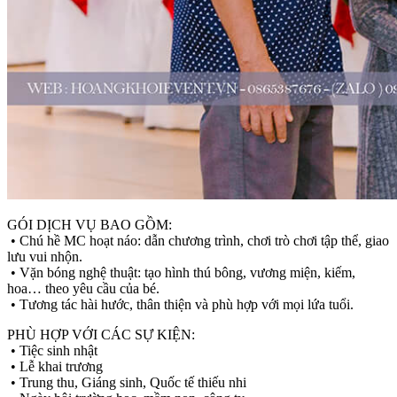
GÓI DỊCH VỤ BAO GỒM:
• Chú hề MC hoạt náo: dẫn chương trình, chơi trò chơi tập thể, giao
lưu vui nhộn.
• Vặn bóng nghệ thuật: tạo hình thú bông, vương miện, kiếm,
hoa… theo yêu cầu của bé.
• Tương tác hài hước, thân thiện và phù hợp với mọi lứa tuổi.
PHÙ HỢP VỚI CÁC SỰ KIỆN:
• Tiệc sinh nhật
• Lễ khai trương
• Trung thu, Giáng sinh, Quốc tế thiếu nhi