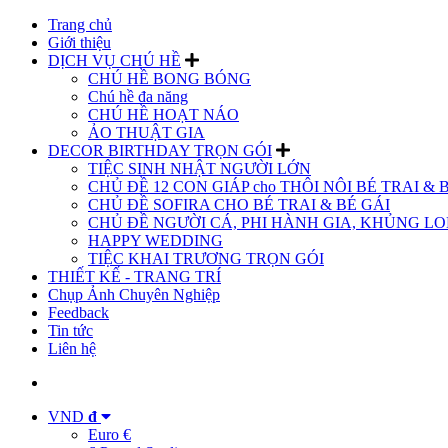
Trang chủ
Giới thiệu
DỊCH VỤ CHÚ HỀ
CHÚ HỀ BONG BÓNG
Chú hề đa năng
CHÚ HỀ HOẠT NÁO
ẢO THUẬT GIA
DECOR BIRTHDAY TRỌN GÓI
TIỆC SINH NHẬT NGƯỜI LỚN
CHỦ ĐỀ 12 CON GIÁP cho THÔI NÔI BÉ TRAI & 
CHỦ ĐỀ SOFIRA CHO BÉ TRAI & BÉ GÁI
CHỦ ĐỀ NGƯỜI CÁ, PHI HÀNH GIA, KHỦNG LON
HAPPY WEDDING
TIỆC KHAI TRƯƠNG TRỌN GÓI
THIẾT KẾ - TRANG TRÍ
Chụp Ảnh Chuyên Nghiệp
Feedback
Tin tức
Liên hệ
VND
đ
Euro €