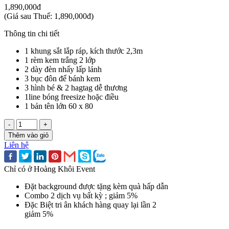
1,890,000đ
(
Giá sau Thuế: 1,890,000đ
)
Thông tin chi tiết
1 khung sắt lắp ráp, kích thước 2,3m
1 rèm kem trắng 2 lớp
2 dày đèn nhấy lấp lánh
3 bục đôn để bánh kem
3 hình bé & 2 hagtag dễ thương
1line bóng freesize hoặc điều
1 bản tên lớn 60 x 80
-
+
Thêm vào giỏ
Liên hệ
Chỉ có ở Hoàng Khôi Event
Đặt background được tặng kèm quà hấp dẫn
Combo 2 dịch vụ bất kỳ ; giảm 5%
Đặc Biệt tri ân khách hàng quay lại lần 2
giảm 5%