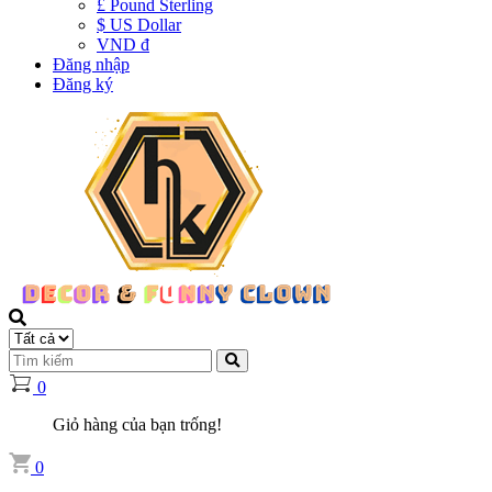
£ Pound Sterling
$ US Dollar
VND đ
Đăng nhập
Đăng ký
0
Giỏ hàng của bạn trống!
0