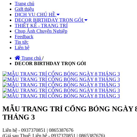
Trang chủ
Giới thiệu
DỊCH VỤ CHÚ HỀ
DECOR BIRTHDAY TRỌN GÓI
THIẾT KẾ - TRANG TRÍ
Chụp Ảnh Chuyên Nghiệp
Feedback
Tin tức
Liên hệ
Trang chủ
/
DECOR BIRTHDAY TRỌN GÓI
MẪU TRANG TRÍ CỔNG BÓNG NGÀY 
THÁNG 3
Liên hệ - 0937370851 | 0865387676
(
Giá sau Thuế: Liên hệ - 0937370851 | 0865387676
)