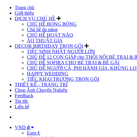
Trang chủ
Giới thiệu
DỊCH VỤ CHÚ HỀ
CHÚ HỀ BONG BÓNG
Chú hề đa năng
CHÚ HỀ HOẠT NÁO
ẢO THUẬT GIA
DECOR BIRTHDAY TRỌN GÓI
TIỆC SINH NHẬT NGƯỜI LỚN
CHỦ ĐỀ 12 CON GIÁP cho THÔI NÔI BÉ TRAI & 
CHỦ ĐỀ SOFIRA CHO BÉ TRAI & BÉ GÁI
CHỦ ĐỀ NGƯỜI CÁ, PHI HÀNH GIA, KHỦNG LON
HAPPY WEDDING
TIỆC KHAI TRƯƠNG TRỌN GÓI
THIẾT KẾ - TRANG TRÍ
Chụp Ảnh Chuyên Nghiệp
Feedback
Tin tức
Liên hệ
VND
đ
Euro €