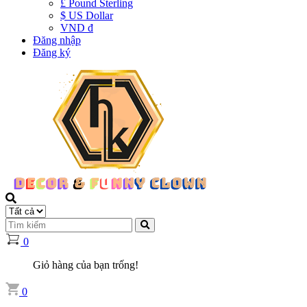
£ Pound Sterling
$ US Dollar
VND đ
Đăng nhập
Đăng ký
0
Giỏ hàng của bạn trống!
0