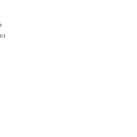
t
8/3