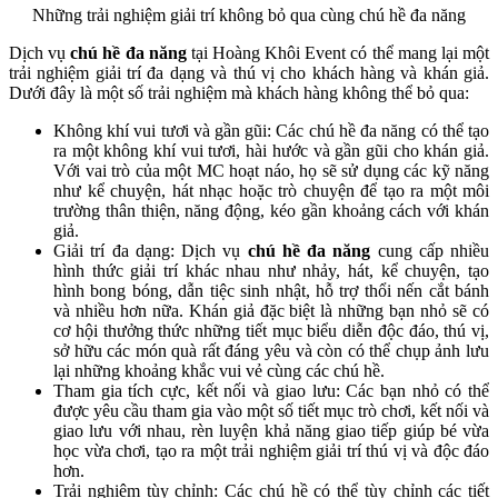
Những trải nghiệm giải trí không bỏ qua cùng chú hề đa năng
Dịch vụ
chú hề đa năng
tại Hoàng Khôi Event có thể mang lại một
trải nghiệm giải trí đa dạng và thú vị cho khách hàng và khán giả.
Dưới đây là một số trải nghiệm mà khách hàng không thể bỏ qua:
Không khí vui tươi và gần gũi: Các chú hề đa năng có thể tạo
ra một không khí vui tươi, hài hước và gần gũi cho khán giả.
Với vai trò của một MC hoạt náo, họ sẽ sử dụng các kỹ năng
như kể chuyện, hát nhạc hoặc trò chuyện để tạo ra một môi
trường thân thiện, năng động, kéo gần khoảng cách với khán
giả.
Giải trí đa dạng: Dịch vụ
chú hề đa năng
cung cấp nhiều
hình thức giải trí khác nhau như nhảy, hát, kể chuyện, tạo
hình bong bóng, dẫn tiệc sinh nhật, hỗ trợ thổi nến cắt bánh
và nhiều hơn nữa. Khán giả đặc biệt là những bạn nhỏ sẽ có
cơ hội thưởng thức những tiết mục biểu diễn độc đáo, thú vị,
sở hữu các món quà rất đáng yêu và còn có thể chụp ảnh lưu
lại những khoảng khắc vui vẻ cùng các chú hề.
Tham gia tích cực, kết nối và giao lưu: Các bạn nhỏ có thể
được yêu cầu tham gia vào một số tiết mục trò chơi, kết nối và
giao lưu với nhau, rèn luyện khả năng giao tiếp giúp bé vừa
học vừa chơi, tạo ra một trải nghiệm giải trí thú vị và độc đáo
hơn.
Trải nghiệm tùy chỉnh: Các chú hề có thể tùy chỉnh các tiết