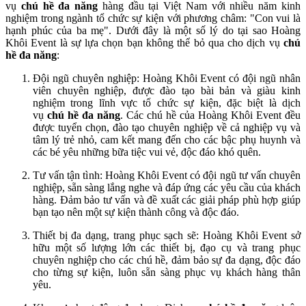
vụ
chú hề đa năng
hàng đầu tại Việt Nam với nhiều năm kinh
nghiệm trong ngành tổ chức sự kiện với phương châm: "Con vui là
hạnh phúc của ba mẹ". Dưới đây là một số lý do tại sao Hoàng
Khôi Event là sự lựa chọn bạn không thể bỏ qua cho dịch vụ
chú
hề đa năng
:
Đội ngũ chuyên nghiệp: Hoàng Khôi Event có đội ngũ nhân
viên chuyên nghiệp, được đào tạo bài bản và giàu kinh
nghiệm trong lĩnh vực tổ chức sự kiện, đặc biệt là dịch
vụ
chú hề đa năng
. Các chú hề của Hoàng Khôi Event đều
được tuyển chọn, đào tạo chuyên nghiệp về cả nghiệp vụ và
tâm lý trẻ nhỏ, cam kết mang đến cho các bậc phụ huynh và
các bé yêu những bữa tiệc vui vẻ, độc đáo khó quên.
Tư vấn tận tình: Hoàng Khôi Event có đội ngũ tư vấn chuyên
nghiệp, sẵn sàng lắng nghe và đáp ứng các yêu cầu của khách
hàng. Đảm bảo tư vấn và đề xuất các giải pháp phù hợp giúp
bạn tạo nên một sự kiện thành công và độc đáo.
Thiết bị đa dạng, trang phục sạch sẽ: Hoàng Khôi Event sở
hữu một số lượng lớn các thiết bị, đạo cụ và trang phục
chuyên nghiệp cho các chú hề, đảm bảo sự đa dạng, độc đáo
cho từng sự kiện, luôn sẵn sàng phục vụ khách hàng thân
yêu.