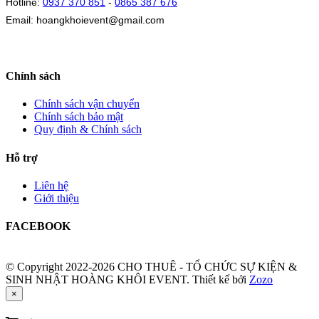
Hotline:
0937 370 851
-
0865 387 676
Email: hoangkhoievent@gmail.com
Chính sách
Chính sách vận chuyển
Chính sách bảo mật
Quy định & Chính sách
Hỗ trợ
Liên hệ
Giới thiệu
FACEBOOK
© Copyright 2022-2026 CHO THUÊ - TỔ CHỨC SỰ KIỆN &
SINH NHẬT HOÀNG KHÔI EVENT.
Thiết kế bởi
Zozo
×