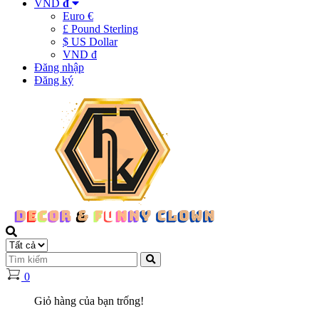
VND
đ
Euro €
£ Pound Sterling
$ US Dollar
VND đ
Đăng nhập
Đăng ký
0
Giỏ hàng của bạn trống!