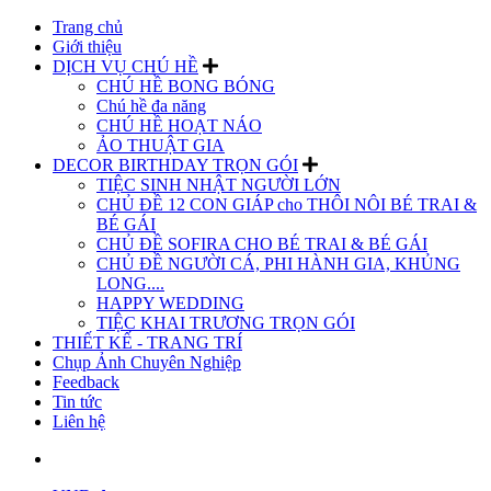
Trang chủ
Giới thiệu
DỊCH VỤ CHÚ HỀ
CHÚ HỀ BONG BÓNG
Chú hề đa năng
CHÚ HỀ HOẠT NÁO
ẢO THUẬT GIA
DECOR BIRTHDAY TRỌN GÓI
TIỆC SINH NHẬT NGƯỜI LỚN
CHỦ ĐỀ 12 CON GIÁP cho THÔI NÔI BÉ TRAI &
BÉ GÁI
CHỦ ĐỀ SOFIRA CHO BÉ TRAI & BÉ GÁI
CHỦ ĐỀ NGƯỜI CÁ, PHI HÀNH GIA, KHỦNG
LONG....
HAPPY WEDDING
TIỆC KHAI TRƯƠNG TRỌN GÓI
THIẾT KẾ - TRANG TRÍ
Chụp Ảnh Chuyên Nghiệp
Feedback
Tin tức
Liên hệ