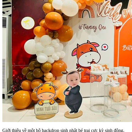
Giới thiệu về một bộ backdrop sinh nhật bé trai cực kỳ sinh động,