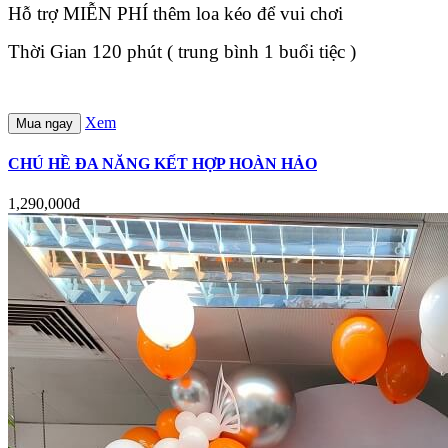
Hỗ trợ MIỄN PHÍ thêm loa kéo để vui chơi
Thời Gian 120 phút ( trung bình 1 buổi tiệc )
Xem
Mua ngay
CHÚ HỀ ĐA NĂNG KẾT HỢP HOÀN HẢO
1,290,000đ