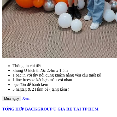
Thông tin chi tiết
khung U kích thước 2,4m x 1,5m
1 bạc in với tùy nội dung khách hàng yêu cầu thiết kế
1 line freesize kết hợp màu với nhau
bục đôn để bánh kem
3 hagtag & 2 Hình bé ( tặng kèm )
Xem
Mua ngay
TỔNG HỢP BACKGROUP U GIÁ RẺ TẠI TP HCM