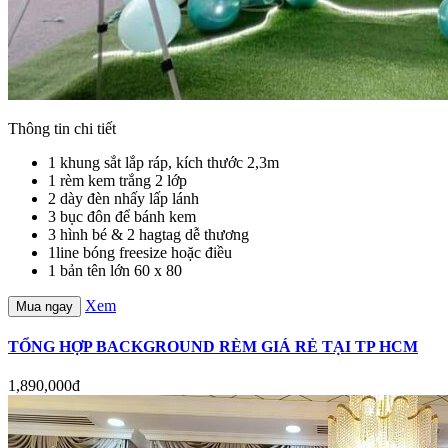
Thông tin chi tiết
1 khung sắt lắp ráp, kích thước 2,3m
1 rèm kem trắng 2 lớp
2 dày đèn nhấy lấp lánh
3 bục đôn để bánh kem
3 hình bé & 2 hagtag dễ thương
1line bóng freesize hoặc điều
1 bản tên lớn 60 x 80
Xem
Mua ngay
TỔNG HỢP BACKGROUND RÈM GIÁ RẺ TẠI TP HCM
1,890,000đ