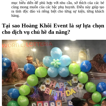
mục biểu diễn để phù hợp với nhu cầu, sở thích của các bé
cùng mong muốn của các bậc phụ huynh. Điều này giúp tạo
ra tính độc đáo và riêng biệt cho từng sự kiện, từng khách
hàng.
Tại sao Hoàng Khôi Event là sự lựa chọn
cho dịch vụ chú hề đa năng?