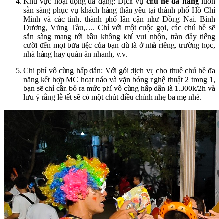
Khu vực hoạt động đa dạng: Dịch vụ
chú hề đa năng
luôn
sẵn sàng phục vụ khách hàng thân yêu tại thành phố Hồ Chí
Minh và các tỉnh, thành phố lân cận như Đồng Nai, Bình
Dương, Vũng Tàu,..... Chỉ với một cuộc gọi, các chú hề sẽ
sẵn sàng mang tới bầu không khí vui nhộn, tràn đầy tiếng
cười đến mọi bữa tiệc của bạn dù là ở nhà riêng, trường học,
nhà hàng hay quán ăn nhanh, v.v.
Chi phí vô cùng hấp dẫn: Với gói dịch vụ cho thuê chú hề đa
năng kết hợp MC hoạt náo và vặn bóng nghệ thuật 2 trong 1,
bạn sẽ chỉ cần bỏ ra mức phí vô cùng hấp dẫn là 1.300k/2h và
lưu ý rằng lễ tết sẽ có một chút điều chỉnh nhẹ ba mẹ nhé.