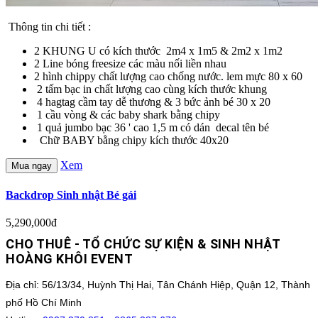
Thông tin chi tiết :
2 KHUNG U có kích thước 2m4 x 1m5 & 2m2 x 1m2
2 Line bóng freesize các màu nối liền nhau
2 hình chippy chất lượng cao chống nước. lem mực 80 x 60
2 tấm bạc in chất lượng cao cùng kích thước khung
4 hagtag cầm tay dễ thương & 3 bức ảnh bé 30 x 20
1 cầu vòng & các baby shark bằng chipy
1 quả jumbo bạc 36 ' cao 1,5 m có dán decal tên bé
Chữ BABY bằng chipy kích thước 40x20
Xem
Mua ngay
Backdrop Sinh nhật Bé gái
5,290,000đ
CHO THUÊ - TỔ CHỨC SỰ KIỆN & SINH NHẬT
HOÀNG KHÔI EVENT
Địa chỉ: 56/13/34, Huỳnh Thị Hai, Tân Chánh Hiệp, Quận 12, Thành
phố Hồ Chí Minh