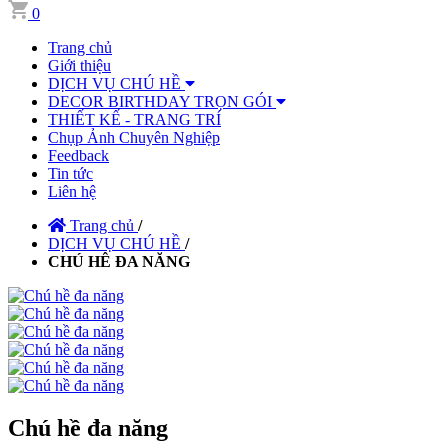
0
Trang chủ
Giới thiệu
DỊCH VỤ CHÚ HỀ
DECOR BIRTHDAY TRỌN GÓI
THIẾT KẾ - TRANG TRÍ
Chụp Ảnh Chuyên Nghiệp
Feedback
Tin tức
Liên hệ
Trang chủ
/
DỊCH VỤ CHÚ HỀ
/
CHÚ HÊ ĐA NĂNG
Chú hề đa năng