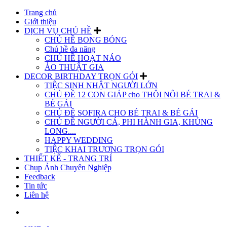
Trang chủ
Giới thiệu
DỊCH VỤ CHÚ HỀ
CHÚ HỀ BONG BÓNG
Chú hề đa năng
CHÚ HỀ HOẠT NÁO
ẢO THUẬT GIA
DECOR BIRTHDAY TRỌN GÓI
TIỆC SINH NHẬT NGƯỜI LỚN
CHỦ ĐỀ 12 CON GIÁP cho THÔI NÔI BÉ TRAI &
BÉ GÁI
CHỦ ĐỀ SOFIRA CHO BÉ TRAI & BÉ GÁI
CHỦ ĐỀ NGƯỜI CÁ, PHI HÀNH GIA, KHỦNG
LONG....
HAPPY WEDDING
TIỆC KHAI TRƯƠNG TRỌN GÓI
THIẾT KẾ - TRANG TRÍ
Chụp Ảnh Chuyên Nghiệp
Feedback
Tin tức
Liên hệ