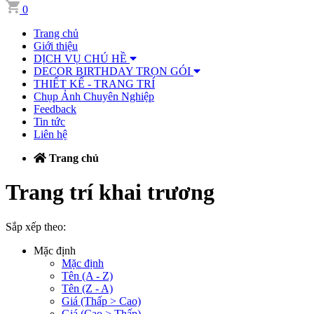
0
Trang chủ
Giới thiệu
DỊCH VỤ CHÚ HỀ
DECOR BIRTHDAY TRỌN GÓI
THIẾT KẾ - TRANG TRÍ
Chụp Ảnh Chuyên Nghiệp
Feedback
Tin tức
Liên hệ
Trang chủ
Trang trí khai trương
Sắp xếp theo:
Mặc định
Mặc định
Tên (A - Z)
Tên (Z - A)
Giá (Thấp > Cao)
Giá (Cao > Thấp)