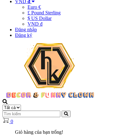
VND
đ
Euro €
£ Pound Sterling
$ US Dollar
VND đ
Đăng nhập
Đăng ký
0
Giỏ hàng của bạn trống!