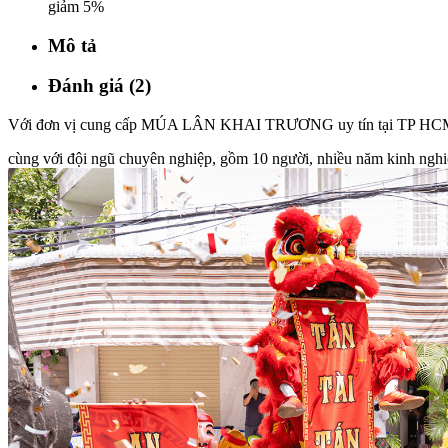
giảm 5%
Mô tả
Đánh giá (2)
Với đơn vị cung cấp MÚA LÂN KHAI TRƯƠNG uy tín tại TP HC
cùng với đội ngũ chuyên nghiệp, gồm 10 người, nhiều năm 