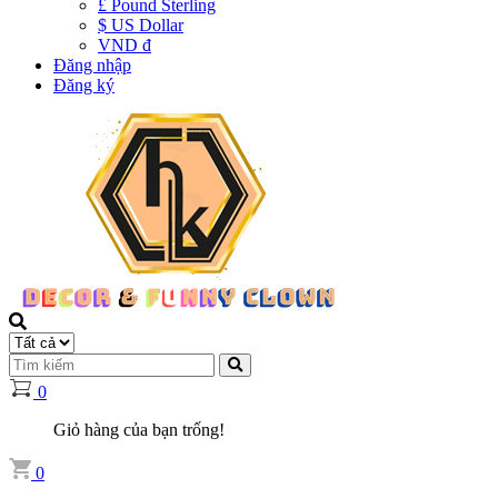
£ Pound Sterling
$ US Dollar
VND đ
Đăng nhập
Đăng ký
0
Giỏ hàng của bạn trống!
0