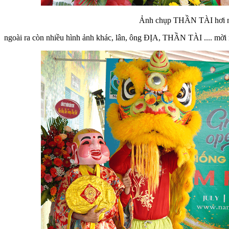
Ảnh chụp THẦN TÀI hơi ngày khai trươ
ngoài ra còn nhiều hình ảnh khác, lân, ông ĐỊA, THẦN TÀI .... mời