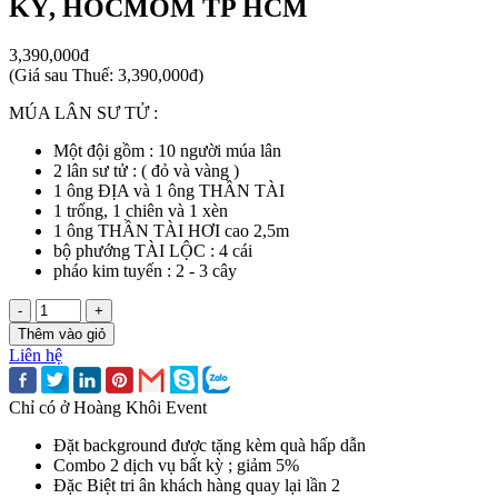
KÝ, HOCMOM TP HCM
3,390,000đ
(
Giá sau Thuế: 3,390,000đ
)
MÚA LÂN SƯ TỬ :
Một đội gồm : 10 người múa lân
2 lân sư tử : ( đỏ và vàng )
1 ông ĐỊA và 1 ông THẦN TÀI
1 trống, 1 chiên và 1 xèn
1 ông THẦN TÀI HƠI cao 2,5m
bộ phướng TÀI LỘC : 4 cái
pháo kim tuyến : 2 - 3 cây
-
+
Thêm vào giỏ
Liên hệ
Chỉ có ở Hoàng Khôi Event
Đặt background được tặng kèm quà hấp dẫn
Combo 2 dịch vụ bất kỳ ; giảm 5%
Đặc Biệt tri ân khách hàng quay lại lần 2