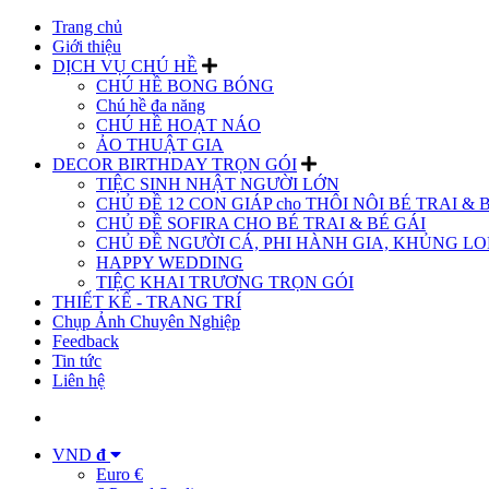
Trang chủ
Giới thiệu
DỊCH VỤ CHÚ HỀ
CHÚ HỀ BONG BÓNG
Chú hề đa năng
CHÚ HỀ HOẠT NÁO
ẢO THUẬT GIA
DECOR BIRTHDAY TRỌN GÓI
TIỆC SINH NHẬT NGƯỜI LỚN
CHỦ ĐỀ 12 CON GIÁP cho THÔI NÔI BÉ TRAI & 
CHỦ ĐỀ SOFIRA CHO BÉ TRAI & BÉ GÁI
CHỦ ĐỀ NGƯỜI CÁ, PHI HÀNH GIA, KHỦNG LON
HAPPY WEDDING
TIỆC KHAI TRƯƠNG TRỌN GÓI
THIẾT KẾ - TRANG TRÍ
Chụp Ảnh Chuyên Nghiệp
Feedback
Tin tức
Liên hệ
VND
đ
Euro €