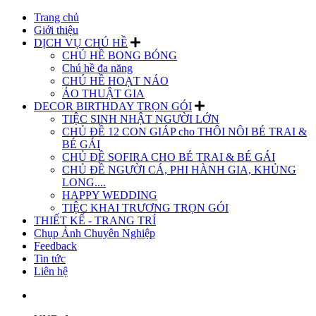
Trang chủ
Giới thiệu
DỊCH VỤ CHÚ HỀ
CHÚ HỀ BONG BÓNG
Chú hề đa năng
CHÚ HỀ HOẠT NÁO
ẢO THUẬT GIA
DECOR BIRTHDAY TRỌN GÓI
TIỆC SINH NHẬT NGƯỜI LỚN
CHỦ ĐỀ 12 CON GIÁP cho THÔI NÔI BÉ TRAI &
BÉ GÁI
CHỦ ĐỀ SOFIRA CHO BÉ TRAI & BÉ GÁI
CHỦ ĐỀ NGƯỜI CÁ, PHI HÀNH GIA, KHỦNG
LONG....
HAPPY WEDDING
TIỆC KHAI TRƯƠNG TRỌN GÓI
THIẾT KẾ - TRANG TRÍ
Chụp Ảnh Chuyên Nghiệp
Feedback
Tin tức
Liên hệ