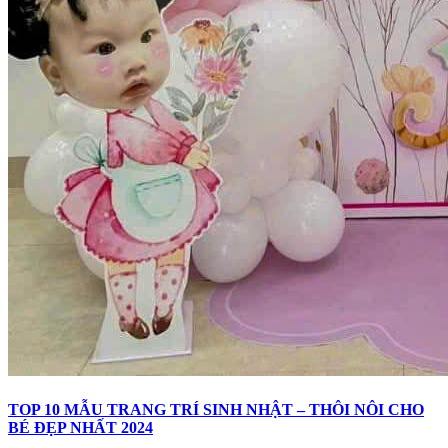
TOP 10 MẪU TRANG TRÍ SINH NHẬT – THÔI NÔI CHO
BÉ ĐẸP NHẤT 2024