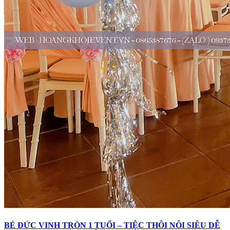
BÉ ĐỨC VINH TRÒN 1 TUỔI – TIỆC THÔI NÔI SIÊU DỄ