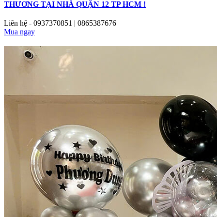
THƯƠNG TẠI NHÀ QUẬN 12 TP HCM !
Liên hệ - 0937370851 | 0865387676
Mua ngay