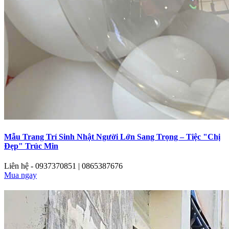
Mẫu Trang Trí Sinh Nhật Người Lớn Sang Trọng – Tiệc "Chị
Đẹp" Trúc Min
Liên hệ - 0937370851 | 0865387676
Mua ngay