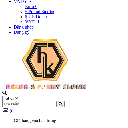
VND
đ
Euro €
£ Pound Sterling
$ US Dollar
VND đ
Đăng nhập
Đăng ký
0
Giỏ hàng của bạn trống!