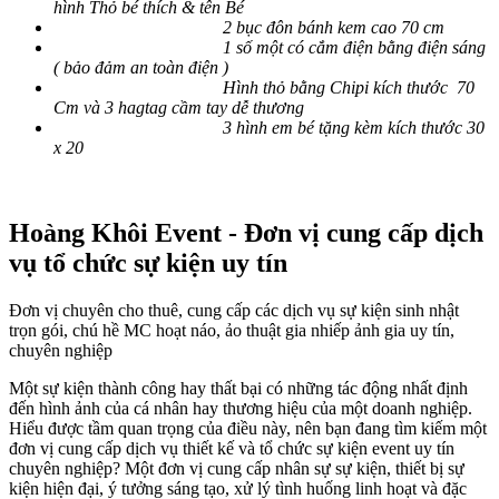
hình Thỏ bé thích & tên Bé
2 bục đôn bánh kem cao 70 cm
1 số một có cắm điện bằng điện sáng
( bảo đảm an toàn điện )
Hình thỏ bằng Chipi kích thước 70
Cm và 3 hagtag cầm tay dễ thương
3 hình em bé tặng kèm kích thước 30
x 20
Hoàng Khôi Event - Đơn vị cung cấp dịch
vụ tổ chức sự kiện uy tín
Đơn vị chuyên cho thuê, cung cấp các dịch vụ sự kiện sinh nhật
trọn gói, chú hề MC hoạt náo, ảo thuật gia nhiếp ảnh gia uy tín,
chuyên nghiệp
Một sự kiện thành công hay thất bại có những tác động nhất định
đến hình ảnh của cá nhân hay thương hiệu của một doanh nghiệp.
Hiểu được tầm quan trọng của điều này, nên bạn đang tìm kiếm một
đơn vị cung cấp dịch vụ thiết kế và tổ chức sự kiện event uy tín
chuyên nghiệp? Một đơn vị cung cấp nhân sự sự kiện, thiết bị sự
kiện hiện đại, ý tưởng sáng tạo, xử lý tình huống linh hoạt và đặc