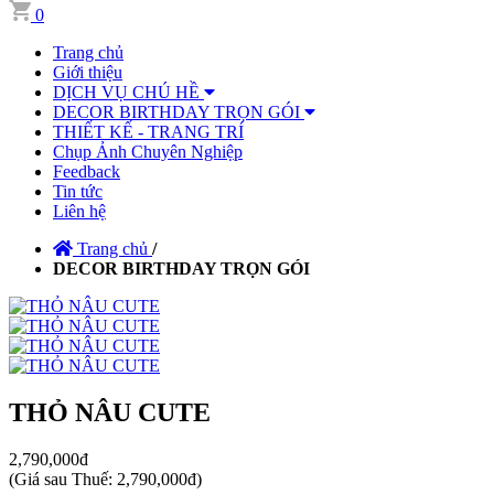
0
Trang chủ
Giới thiệu
DỊCH VỤ CHÚ HỀ
DECOR BIRTHDAY TRỌN GÓI
THIẾT KẾ - TRANG TRÍ
Chụp Ảnh Chuyên Nghiệp
Feedback
Tin tức
Liên hệ
Trang chủ
/
DECOR BIRTHDAY TRỌN GÓI
THỎ NÂU CUTE
2,790,000đ
(
Giá sau Thuế: 2,790,000đ
)