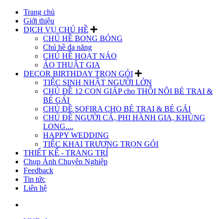
Trang chủ
Giới thiệu
DỊCH VỤ CHÚ HỀ
CHÚ HỀ BONG BÓNG
Chú hề đa năng
CHÚ HỀ HOẠT NÁO
ẢO THUẬT GIA
DECOR BIRTHDAY TRỌN GÓI
TIỆC SINH NHẬT NGƯỜI LỚN
CHỦ ĐỀ 12 CON GIÁP cho THÔI NÔI BÉ TRAI &
BÉ GÁI
CHỦ ĐỀ SOFIRA CHO BÉ TRAI & BÉ GÁI
CHỦ ĐỀ NGƯỜI CÁ, PHI HÀNH GIA, KHỦNG
LONG....
HAPPY WEDDING
TIỆC KHAI TRƯƠNG TRỌN GÓI
THIẾT KẾ - TRANG TRÍ
Chụp Ảnh Chuyên Nghiệp
Feedback
Tin tức
Liên hệ