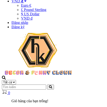
VND
đ
Euro €
£ Pound Sterling
$ US Dollar
VND đ
Đăng nhập
Đăng ký
0
Giỏ hàng của bạn trống!