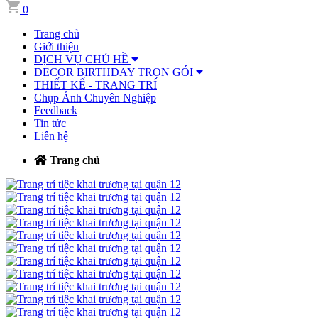
0
Trang chủ
Giới thiệu
DỊCH VỤ CHÚ HỀ
DECOR BIRTHDAY TRỌN GÓI
THIẾT KẾ - TRANG TRÍ
Chụp Ảnh Chuyên Nghiệp
Feedback
Tin tức
Liên hệ
Trang chủ