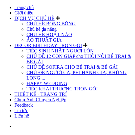
Trang chủ
Giới thiệu
DỊCH VỤ CHÚ HỀ
CHÚ HỀ BONG BÓNG
Chú hề đa năng
CHÚ HỀ HOẠT NÁO
ẢO THUẬT GIA
DECOR BIRTHDAY TRỌN GÓI
TIỆC SINH NHẬT NGƯỜI LỚN
CHỦ ĐỀ 12 CON GIÁP cho THÔI NÔI BÉ TRAI &
BÉ GÁI
CHỦ ĐỀ SOFIRA CHO BÉ TRAI & BÉ GÁI
CHỦ ĐỀ NGƯỜI CÁ, PHI HÀNH GIA, KHỦNG
LONG....
HAPPY WEDDING
TIỆC KHAI TRƯƠNG TRỌN GÓI
THIẾT KẾ - TRANG TRÍ
Chụp Ảnh Chuyên Nghiệp
Feedback
Tin tức
Liên hệ