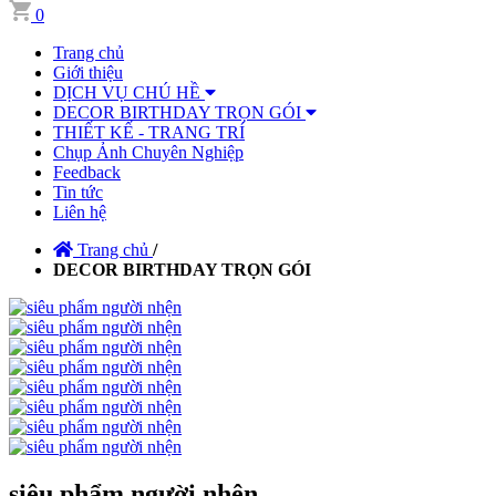
0
Trang chủ
Giới thiệu
DỊCH VỤ CHÚ HỀ
DECOR BIRTHDAY TRỌN GÓI
THIẾT KẾ - TRANG TRÍ
Chụp Ảnh Chuyên Nghiệp
Feedback
Tin tức
Liên hệ
Trang chủ
/
DECOR BIRTHDAY TRỌN GÓI
siêu phẩm người nhện