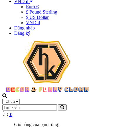
VND
đ
Euro €
£ Pound Sterling
$ US Dollar
VND đ
Đăng nhập
Đăng ký
0
Giỏ hàng của bạn trống!