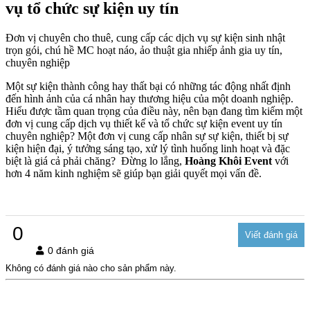
vụ tổ chức sự kiện uy tín
Đơn vị chuyên cho thuê, cung cấp các dịch vụ sự kiện sinh nhật
trọn gói, chú hề MC hoạt náo, ảo thuật gia nhiếp ảnh gia uy tín,
chuyên nghiệp
Một sự kiện thành công hay thất bại có những tác động nhất định
đến hình ảnh của cá nhân hay thương hiệu của một doanh nghiệp.
Hiểu được tầm quan trọng của điều này, nên bạn đang tìm kiếm một
đơn vị cung cấp dịch vụ thiết kế và tổ chức sự kiện event uy tín
chuyên nghiệp? Một đơn vị cung cấp nhân sự sự kiện, thiết bị sự
kiện hiện đại, ý tưởng sáng tạo, xử lý tình huống linh hoạt và đặc
biệt là giá cả phải chăng? Đừng lo lắng,
Hoàng Khôi Event
với
hơn 4 năm kinh nghiệm sẽ giúp bạn giải quyết mọi vấn đề.
0
0 đánh giá
Không có đánh giá nào cho sản phẩm này.