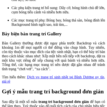
Các phụ kiện trang trí bổ sung: Dây cờ, bóng hình chủ đề lớn,
cụm bóng tiểu cảnh và nhiều hơn nữa.
Các mục trang trí phụ: Bóng bay, bóng thả sàn, bóng đính lên
Background hình ngôi sao, trái tim,...
Bày biện bàn trang trí Gallery
Bàn Gallery thường được đặt ngay phía trước Backdrop và cách
khoảng 1m để mọi người có thể đứng vào chụp hình. Tuy nhiên,
còn tùy thuộc vào mục đích của tiệc sinh nhật, bạn có thể bày trí bàn
theo cách khác nhau như: Xếp một bên nối tiếp với backdrop, đặt ra
một khu vực riêng để xếp chung với quà bánh và nhiều hơn nữa.
Tổng thể, các hạng mục trang trí nên được đặt gần nhau để tránh
tình trạng “chơi vơi", “xa cách".
Tìm hiểu thêm:
Dịch vụ trang trí sinh nhật tại Bình Dương uy tín,
giá rẻ
Gợi ý mẫu trang trí background đơn giản
Sau đây là một số mẫu
trang trí background đơn giản
để bạn có
thể làm theo. Tuỳ thuộc vào độ tuổi tích cách của chủ nhân bữa tiệc