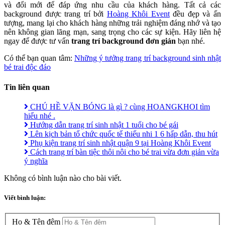
và đổi mới để đáp ứng nhu cầu của khách hàng. Tất cả các
background được trang trí bởi
Hoàng Khôi Event
đều đẹp và ấn
tượng, mang lại cho khách hàng những trải nghiệm đáng nhớ và tạo
nên không gian lãng mạn, sang trọng cho các sự kiện. Hãy liên hệ
ngay để được tư vấn
trang trí background đơn giản
bạn nhé.
Có thể bạn quan tâm:
Những ý tưởng trang trí background sinh nhật
bé trai độc đáo
Tin liên quan
CHÚ HỀ VẶN BÓNG là gì ? cùng HOANGKHOI tìm
hiểu nhé .
Hướng dẫn trang trí sinh nhật 1 tuổi cho bé gái
Lên kịch bản tổ chức quốc tế thiếu nhi 1 6 hấp dẫn, thu hút
Phụ kiện trang trí sinh nhật quận 9 tại Hoàng Khôi Event
Cách trang trí bàn tiệc thôi nôi cho bé trai vừa đơn giản vừa
ý nghĩa
Không có bình luận nào cho bài viết.
Viết bình luận:
Họ & Tên đệm