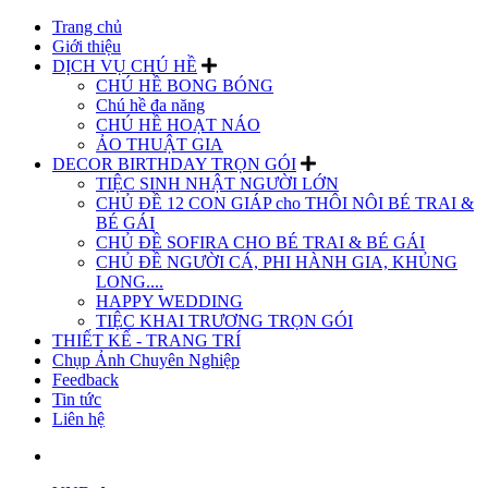
Trang chủ
Giới thiệu
DỊCH VỤ CHÚ HỀ
CHÚ HỀ BONG BÓNG
Chú hề đa năng
CHÚ HỀ HOẠT NÁO
ẢO THUẬT GIA
DECOR BIRTHDAY TRỌN GÓI
TIỆC SINH NHẬT NGƯỜI LỚN
CHỦ ĐỀ 12 CON GIÁP cho THÔI NÔI BÉ TRAI &
BÉ GÁI
CHỦ ĐỀ SOFIRA CHO BÉ TRAI & BÉ GÁI
CHỦ ĐỀ NGƯỜI CÁ, PHI HÀNH GIA, KHỦNG
LONG....
HAPPY WEDDING
TIỆC KHAI TRƯƠNG TRỌN GÓI
THIẾT KẾ - TRANG TRÍ
Chụp Ảnh Chuyên Nghiệp
Feedback
Tin tức
Liên hệ