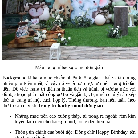
Mẫu trang trí background đơn giản
Background là hạng mục chiếm nhiều không gian nhất và tập trung
nhiều phụ kiện nhất, vì vậy nó sẽ là nơi được ưu tiên trang trí đầu
tiên. Để việc trang trí diễn ra thuận tiện và tránh bị vướng mắc với
đồ đạc hoặc phải mất công gỡ bỏ và gắn lại, bạn nên chú ý sắp xếp
thứ tự trang trí một cách hợp lý. Thông thường, bạn nên tuân theo
thứ tự sau đây khi
trang trí background đơn giản
:
Những mục trên cao xuống thấp, từ trong ra ngoài: rèm kim
tuyến làm nền cho background, bóng đèn treo trần.
Thông tin chính của buổi tiệc: Dòng chữ Happy Birthday, tên
chủ tiệc, số tuổi.