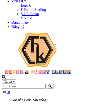
VND
đ
Euro €
£ Pound Sterling
$ US Dollar
VND đ
Đăng nhập
Đăng ký
0
Giỏ hàng của bạn trống!