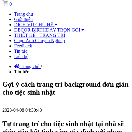
0
Trang chủ
Giới thiệu
DỊCH VỤ CHÚ HỀ
DECOR BIRTHDAY TRỌN GÓI
THIẾT KẾ - TRANG TRÍ
Chụp Ảnh Chuyên Nghiệp
Feedback
Tin tức
Liên hệ
Trang chủ
/
Tin tức
Gợi ý cách trang trí background đơn giản
cho tiệc sinh nhật
2023-04-08 04:30:48
Tự trang trí cho tiệc sinh nhật tại nhà sẽ
giúp gắn kết tình cảm gia đình với nhau.