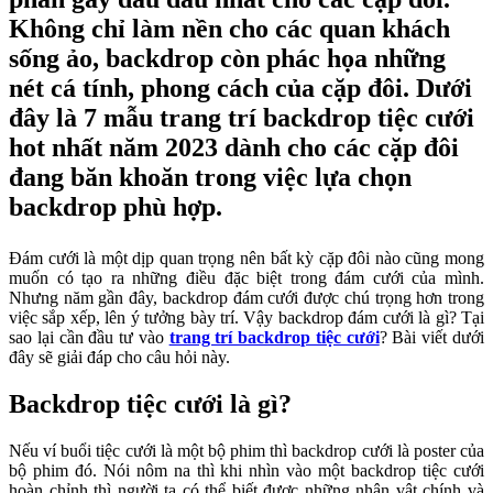
Không chỉ làm nền cho các quan khách
sống ảo, backdrop còn phác họa những
nét cá tính, phong cách của cặp đôi. Dưới
đây là 7 mẫu trang trí backdrop tiệc cưới
hot nhất năm 2023 dành cho các cặp đôi
đang băn khoăn trong việc lựa chọn
backdrop phù hợp.
Đám cưới là một dịp quan trọng nên bất kỳ cặp đôi nào cũng mong
muốn có tạo ra những điều đặc biệt trong đám cưới của mình.
Nhưng năm gần đây, backdrop đám cưới được chú trọng hơn trong
việc sắp xếp, lên ý tưởng bày trí. Vậy backdrop đám cưới là gì? Tại
sao lại cần đầu tư vào
trang trí backdrop tiệc cưới
? Bài viết dưới
đây sẽ giải đáp cho câu hỏi này.
Backdrop tiệc cưới là gì?
Nếu ví buổi tiệc cưới là một bộ phim thì backdrop cưới là poster của
bộ phim đó. Nói nôm na thì khi nhìn vào một backdrop tiệc cưới
hoàn chỉnh thì người ta có thể biết được những nhân vật chính và