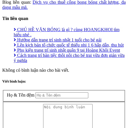
Blog liên quan:
Dịch vụ cho thuê cổng bong bóng chất lượng, đa
dạng mẫu mã.
Tin liên quan
CHÚ HỀ VẶN BÓNG là gì ? cùng HOANGKHOI tìm
hiểu nhé .
Hướng dẫn trang trí sinh nhật 1 tuổi cho bé gái
Lên kịch bản tổ chức quốc tế thiếu nhi 1 6 hấp dẫn, thu hút
Phụ kiện trang trí sinh nhật quận 9 tại Hoàng Khôi Event
Cách trang trí bàn tiệc thôi nôi cho bé trai vừa đơn giản vừa
ý nghĩa
Không có bình luận nào cho bài viết.
Viết bình luận:
Họ & Tên đệm