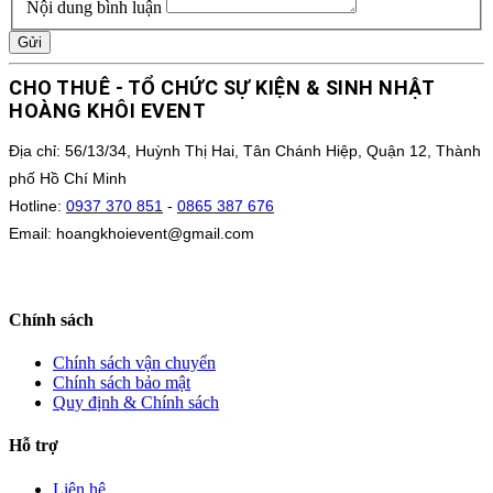
Nội dung bình luận
Gửi
CHO THUÊ - TỔ CHỨC SỰ KIỆN & SINH NHẬT
HOÀNG KHÔI EVENT
Địa chỉ: 56/13/34, Huỳnh Thị Hai, Tân Chánh Hiệp, Quận 12, Thành
phố Hồ Chí Minh
Hotline:
0937 370 851
-
0865 387 676
Email: hoangkhoievent@gmail.com
Chính sách
Chính sách vận chuyển
Chính sách bảo mật
Quy định & Chính sách
Hỗ trợ
Liên hệ