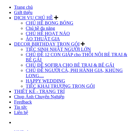
Trang chủ
Giới thiệu
DỊCH VỤ CHÚ HỀ
CHÚ HỀ BONG BÓNG
Chú hề đa năng
CHÚ HỀ HOẠT NÁO
ẢO THUẬT GIA
DECOR BIRTHDAY TRỌN GÓI
TIỆC SINH NHẬT NGƯỜI LỚN
CHỦ ĐỀ 12 CON GIÁP cho THÔI NÔI BÉ TRAI &
BÉ GÁI
CHỦ ĐỀ SOFIRA CHO BÉ TRAI & BÉ GÁI
CHỦ ĐỀ NGƯỜI CÁ, PHI HÀNH GIA, KHỦNG
LONG....
HAPPY WEDDING
TIỆC KHAI TRƯƠNG TRỌN GÓI
THIẾT KẾ - TRANG TRÍ
Chụp Ảnh Chuyên Nghiệp
Feedback
Tin tức
Liên hệ