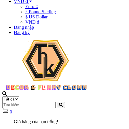
VND
đ
Euro €
£ Pound Sterling
$ US Dollar
VND đ
Đăng nhập
Đăng ký
0
Giỏ hàng của bạn trống!