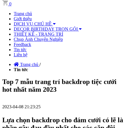
0
Trang chủ
Giới thiệu
DỊCH VỤ CHÚ HỀ
DECOR BIRTHDAY TRỌN GÓI
THIẾT KẾ - TRANG TRÍ
Chụp Ảnh Chuyên Nghiệp
Feedback
Tin tức
Liên hệ
Trang chủ
/
Tin tức
Top 7 mẫu trang trí backdrop tiệc cưới
hot nhất năm 2023
2023-04-08 21:23:25
Lựa chọn backdrop cho đám cưới có lẽ là
phần gây đau đầu nhất cho các cặp đôi.