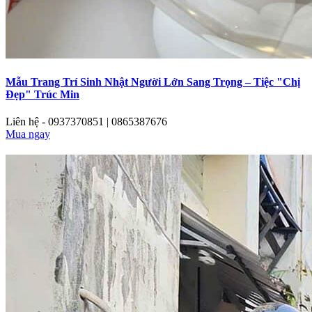
Mẫu Trang Trí Sinh Nhật Người Lớn Sang Trọng – Tiệc "Chị
Đẹp" Trúc Min
Liên hệ - 0937370851 | 0865387676
Mua ngay