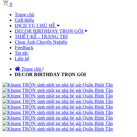
0
Trang chủ
Giới thiệu
DỊCH VỤ CHÚ HỀ
DECOR BIRTHDAY TRỌN GÓI
THIẾT KẾ - TRANG TRÍ
Chụp Ảnh Chuyên Nghiệp
Feedback
Tin tức
Liên hệ
Trang chủ
/
DECOR BIRTHDAY TRỌN GÓI