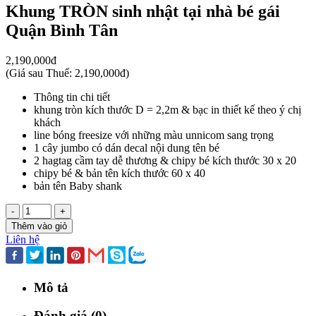
Khung TRÒN sinh nhật tại nhà bé gái
Quận Bình Tân
2,190,000đ
(
Giá sau Thuế: 2,190,000đ
)
Thông tin chi tiết
khung tròn kích thước D = 2,2m & bạc in thiết kế theo ý chị
khách
line bóng freesize với những màu unnicom sang trọng
1 cây jumbo có dán decal nội dung tên bé
2 hagtag cầm tay dễ thương & chipy bé kích thước 30 x 20
chipy bé & bản tên kích thước 60 x 40
bản tên Baby shank
-
+
Thêm vào giỏ
Liên hệ
Mô tả
Đánh giá (0)