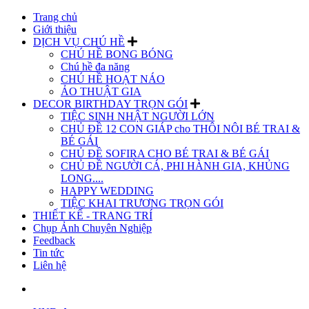
Trang chủ
Giới thiệu
DỊCH VỤ CHÚ HỀ
CHÚ HỀ BONG BÓNG
Chú hề đa năng
CHÚ HỀ HOẠT NÁO
ẢO THUẬT GIA
DECOR BIRTHDAY TRỌN GÓI
TIỆC SINH NHẬT NGƯỜI LỚN
CHỦ ĐỀ 12 CON GIÁP cho THÔI NÔI BÉ TRAI &
BÉ GÁI
CHỦ ĐỀ SOFIRA CHO BÉ TRAI & BÉ GÁI
CHỦ ĐỀ NGƯỜI CÁ, PHI HÀNH GIA, KHỦNG
LONG....
HAPPY WEDDING
TIỆC KHAI TRƯƠNG TRỌN GÓI
THIẾT KẾ - TRANG TRÍ
Chụp Ảnh Chuyên Nghiệp
Feedback
Tin tức
Liên hệ