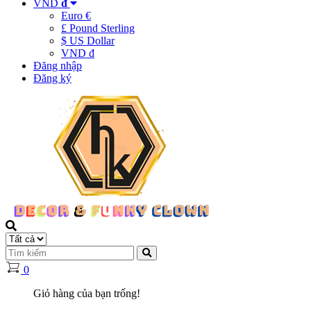
VND
đ
Euro €
£ Pound Sterling
$ US Dollar
VND đ
Đăng nhập
Đăng ký
0
Giỏ hàng của bạn trống!