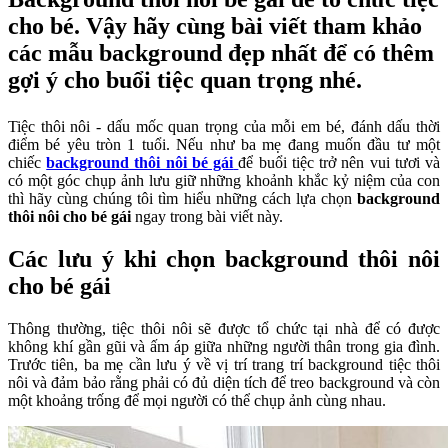
cho bé. Vậy hãy cùng bài viết tham khảo
các mẫu background đẹp nhất để có thêm
gợi ý cho buổi tiệc quan trọng nhé.
Tiệc thôi nôi - dấu mốc quan trọng của mỗi em bé, đánh dấu thời
điểm bé yêu tròn 1 tuổi. Nếu như ba mẹ đang muốn đầu tư một
chiếc
background thôi nôi bé gái
để buổi tiệc trở nên vui tươi và
có một góc chụp ảnh lưu giữ những khoảnh khắc kỷ niệm của con
thì hãy cùng chúng tôi tìm hiểu những cách lựa chọn
background
thôi nôi cho bé gái
ngay trong bài viết này.
Các lưu ý khi chọn background thôi nôi
cho bé gái
Thông thường, tiệc thôi nôi sẽ được tổ chức tại nhà để có được
không khí gần gũi và ấm áp giữa những người thân trong gia đình.
Trước tiên, ba mẹ cần lưu ý về vị trí trang trí background tiệc thôi
nôi và đảm bảo rằng phải có đủ diện tích để treo background và còn
một khoảng trống để mọi người có thể chụp ảnh cùng nhau.