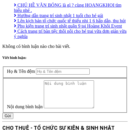
CHÚ HỀ VẶN BÓNG là gì ? cùng HOANGKHOI tìm
hiểu nhé .
Hướng dẫn trang trí sinh nhật 1 tuổi cho bé gái
Lên kịch bản tổ chức quốc tế thiếu nhi 1 6 hấp dẫn, thu hút
Phụ kiện trang trí sinh nhật quận 9 tại Hoàng Khôi Event
Cách trang trí bàn tiệc thôi nôi cho bé trai vừa đơn giản vừa
ý nghĩa
Không có bình luận nào cho bài viết.
Viết bình luận:
Họ & Tên đệm
Nội dung bình luận
Gửi
CHO THUÊ - TỔ CHỨC SỰ KIỆN & SINH NHẬT