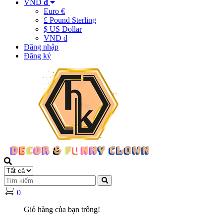
VND
đ
Euro €
£ Pound Sterling
$ US Dollar
VND đ
Đăng nhập
Đăng ký
0
Giỏ hàng của bạn trống!