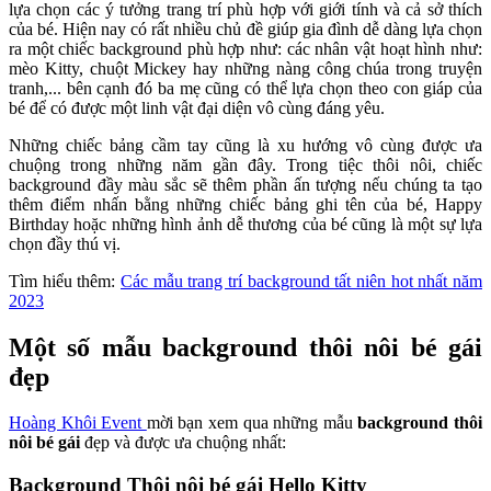
lựa chọn các ý tưởng trang trí phù hợp với giới tính và cả sở thích
của bé. Hiện nay có rất nhiều chủ đề giúp gia đình dễ dàng lựa chọn
ra một chiếc background phù hợp như: các nhân vật hoạt hình như:
mèo Kitty, chuột Mickey hay những nàng công chúa trong truyện
tranh,... bên cạnh đó ba mẹ cũng có thể lựa chọn theo con giáp của
bé để có được một linh vật đại diện vô cùng đáng yêu.
Những chiếc bảng cầm tay cũng là xu hướng vô cùng được ưa
chuộng trong những năm gần đây. Trong tiệc thôi nôi, chiếc
background đầy màu sắc sẽ thêm phần ấn tượng nếu chúng ta tạo
thêm điểm nhấn bằng những chiếc bảng ghi tên của bé, Happy
Birthday hoặc những hình ảnh dễ thương của bé cũng là một sự lựa
chọn đầy thú vị.
Tìm hiểu thêm:
Các mẫu trang trí background tất niên hot nhất năm
2023
Một số mẫu background thôi nôi bé gái
đẹp
Hoàng Khôi Event
mời bạn xem qua những mẫu
background thôi
nôi bé gái
đẹp và được ưa chuộng nhất:
Background Thôi nôi bé gái Hello Kitty