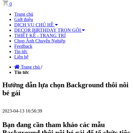
0
Trang chủ
Giới thiệu
DỊCH VỤ CHÚ HỀ
DECOR BIRTHDAY TRỌN GÓI
THIẾT KẾ - TRANG TRÍ
Chụp Ảnh Chuyên Nghiệp
Feedback
Tin tức
Liên hệ
Trang chủ
/
Tin tức
Hướng dẫn lựa chọn Background thôi nôi
bé gái
2023-04-13 16:56:39
Bạn đang cần tham khảo các mẫu
Background thôi nôi bé gái để tổ chức tiệc