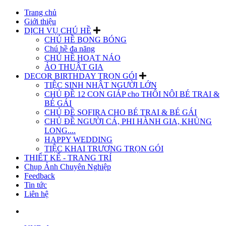
Trang chủ
Giới thiệu
DỊCH VỤ CHÚ HỀ
CHÚ HỀ BONG BÓNG
Chú hề đa năng
CHÚ HỀ HOẠT NÁO
ẢO THUẬT GIA
DECOR BIRTHDAY TRỌN GÓI
TIỆC SINH NHẬT NGƯỜI LỚN
CHỦ ĐỀ 12 CON GIÁP cho THÔI NÔI BÉ TRAI &
BÉ GÁI
CHỦ ĐỀ SOFIRA CHO BÉ TRAI & BÉ GÁI
CHỦ ĐỀ NGƯỜI CÁ, PHI HÀNH GIA, KHỦNG
LONG....
HAPPY WEDDING
TIỆC KHAI TRƯƠNG TRỌN GÓI
THIẾT KẾ - TRANG TRÍ
Chụp Ảnh Chuyên Nghiệp
Feedback
Tin tức
Liên hệ