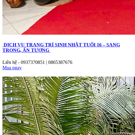
DỊCH VỤ TRANG TRÍ SINH NHẬT TUỔI 16 – SANG
TRỌNG, ẤN TƯỢNG
Liên hệ - 0937370851 | 0865387676
Mua ngay