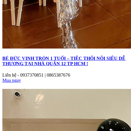
BÉ ĐỨC VINH TRÒN 1 TUỔI – TIỆC THÔI NÔI SIÊU DỄ
THƯƠNG TẠI NHÀ QUẬN 12 TP HCM !
Liên hệ - 0937370851 | 0865387676
Mua ngay