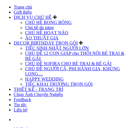
Trang chủ
Giới thiệu
DỊCH VỤ CHÚ HỀ
CHÚ HỀ BONG BÓNG
Chú hề đa năng
CHÚ HỀ HOẠT NÁO
ẢO THUẬT GIA
DECOR BIRTHDAY TRỌN GÓI
TIỆC SINH NHẬT NGƯỜI LỚN
CHỦ ĐỀ 12 CON GIÁP cho THÔI NÔI BÉ TRAI &
BÉ GÁI
CHỦ ĐỀ SOFIRA CHO BÉ TRAI & BÉ GÁI
CHỦ ĐỀ NGƯỜI CÁ, PHI HÀNH GIA, KHỦNG
LONG....
HAPPY WEDDING
TIỆC KHAI TRƯƠNG TRỌN GÓI
THIẾT KẾ - TRANG TRÍ
Chụp Ảnh Chuyên Nghiệp
Feedback
Tin tức
Liên hệ