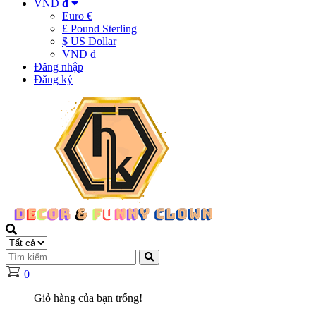
VND
đ
Euro €
£ Pound Sterling
$ US Dollar
VND đ
Đăng nhập
Đăng ký
0
Giỏ hàng của bạn trống!