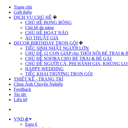
Trang chủ
Giới thiệu
DỊCH VỤ CHÚ HỀ
CHÚ HỀ BONG BÓNG
Chú hề đa năng
CHÚ HỀ HOẠT NÁO
ẢO THUẬT GIA
DECOR BIRTHDAY TRỌN GÓI
TIỆC SINH NHẬT NGƯỜI LỚN
CHỦ ĐỀ 12 CON GIÁP cho THÔI NÔI BÉ TRAI & 
CHỦ ĐỀ SOFIRA CHO BÉ TRAI & BÉ GÁI
CHỦ ĐỀ NGƯỜI CÁ, PHI HÀNH GIA, KHỦNG LON
HAPPY WEDDING
TIỆC KHAI TRƯƠNG TRỌN GÓI
THIẾT KẾ - TRANG TRÍ
Chụp Ảnh Chuyên Nghiệp
Feedback
Tin tức
Liên hệ
VND
đ
Euro €