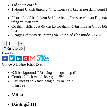
Thông tin chi tiết
1 khung U kích thước 2,4m x 1,5m và 1 bạc in nội dung cùng 
thước
2 bục đôn để bánh kem & 1 line bóng Freesize có màu Da, mà
trắng và màu cam
Có thêm phần quạt để xen kẻ tạo thành điểm nhấn & Chipo bô
hoa
2 hagtag cầm tay dễ thương và 3 hình bé kích thước 30 x 20
-
+
Thêm vào giỏ
Liên hệ
Chỉ có ở Hoàng Khôi Event
Đặt background được tặng kèm quà hấp dẫn
Combo 2 dịch vụ bất kỳ ; giảm 5%
Đặc Biệt tri ân khách hàng quay lại lần 2
giảm 5%
Mô tả
Đánh giá (1)