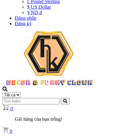
£ Pound Sterling
$ US Dollar
VND đ
Đăng nhập
Đăng ký
0
Giỏ hàng của bạn trống!
0