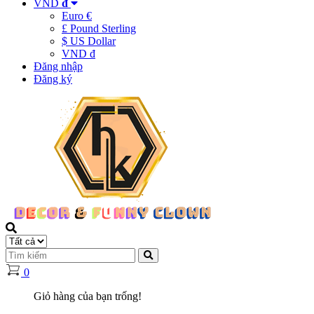
VND
đ
Euro €
£ Pound Sterling
$ US Dollar
VND đ
Đăng nhập
Đăng ký
0
Giỏ hàng của bạn trống!