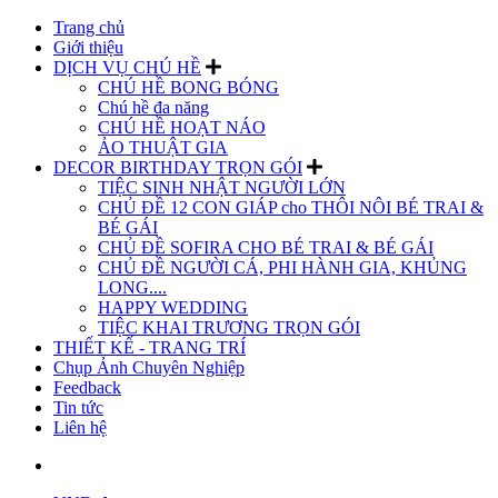
Trang chủ
Giới thiệu
DỊCH VỤ CHÚ HỀ
CHÚ HỀ BONG BÓNG
Chú hề đa năng
CHÚ HỀ HOẠT NÁO
ẢO THUẬT GIA
DECOR BIRTHDAY TRỌN GÓI
TIỆC SINH NHẬT NGƯỜI LỚN
CHỦ ĐỀ 12 CON GIÁP cho THÔI NÔI BÉ TRAI &
BÉ GÁI
CHỦ ĐỀ SOFIRA CHO BÉ TRAI & BÉ GÁI
CHỦ ĐỀ NGƯỜI CÁ, PHI HÀNH GIA, KHỦNG
LONG....
HAPPY WEDDING
TIỆC KHAI TRƯƠNG TRỌN GÓI
THIẾT KẾ - TRANG TRÍ
Chụp Ảnh Chuyên Nghiệp
Feedback
Tin tức
Liên hệ