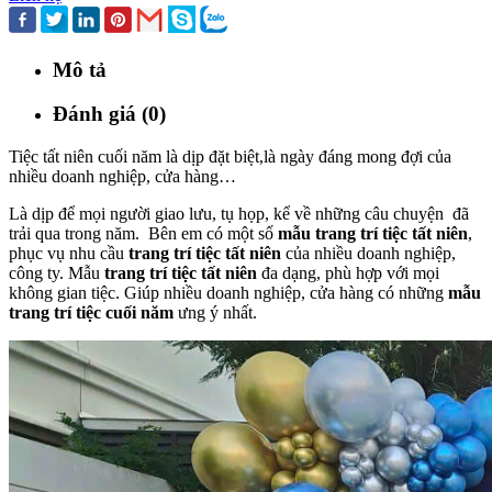
Mô tả
Đánh giá (0)
Tiệc tất niên cuối năm là dịp đặt biệt,là ngày đáng mong đợi của
nhiều doanh nghiệp, cửa hàng…
Là dịp để mọi người giao lưu, tụ họp, kể về những câu chuyện đã
trải qua trong năm. Bên em có một số
mẫu trang trí tiệc tất niên
,
phục vụ nhu cầu
trang trí tiệc tất niên
của nhiều doanh nghiệp,
công ty. Mẫu
trang trí tiệc tất niên
đa dạng, phù hợp với mọi
không gian tiệc. Giúp nhiều doanh nghiệp, cửa hàng có những
mẫu
trang trí tiệc cuối năm
ưng ý nhất.