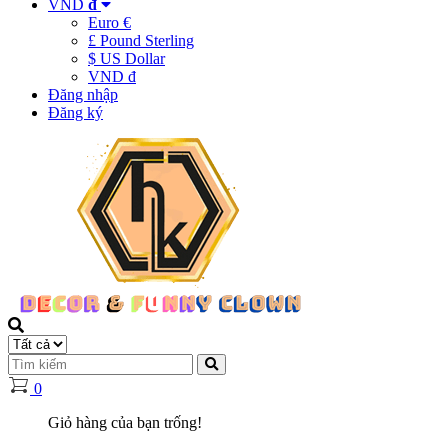
VND
đ
Euro €
£ Pound Sterling
$ US Dollar
VND đ
Đăng nhập
Đăng ký
0
Giỏ hàng của bạn trống!