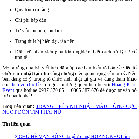
Quy trình rõ ràng
Chi phí hấp dẫn
Tư vấn tận tình, tận tâm
Trang thiết bị hiện đại, tân tiến
Đội ngũ nhân viên giàu kinh nghiệm, biết cách xử lý sự cố
tinh tế
Mong rằng qua bài viết trên đã giúp các bạn hiểu rõ hơn về việc tổ
chức
sinh nhật tại nhà
cùng những điều quan trọng cần lưu ý. Nếu
bạn đang có ý tưởng tổ chức sinh nhật tại gia và đang tham khảo
các
dịch vụ chú hề
trọn gói thì đừng quên liên hệ với
Hoàng Khôi
Event
qua hotline 0937 370 851 - 0865 387 676 để được tư vấn hỗ
trợ nhanh nhất!
Blog liên quan:
TRANG TRÍ SINH NHẬT MÀU HỒNG CỰC
NGỌT ĐỐN TIM PHÁI NỮ
Tin liên quan
CHÚ HỀ VẶN BÓNG là gì ? cùng HOANGKHOI tìm