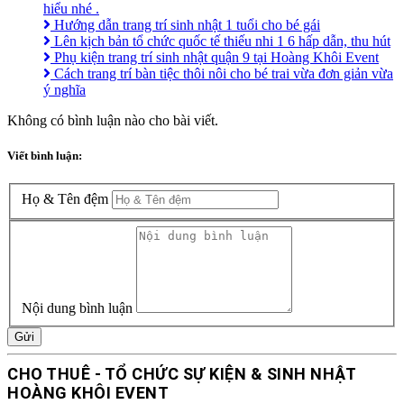
hiểu nhé .
Hướng dẫn trang trí sinh nhật 1 tuổi cho bé gái
Lên kịch bản tổ chức quốc tế thiếu nhi 1 6 hấp dẫn, thu hút
Phụ kiện trang trí sinh nhật quận 9 tại Hoàng Khôi Event
Cách trang trí bàn tiệc thôi nôi cho bé trai vừa đơn giản vừa
ý nghĩa
Không có bình luận nào cho bài viết.
Viết bình luận:
Họ & Tên đệm
Nội dung bình luận
Gửi
CHO THUÊ - TỔ CHỨC SỰ KIỆN & SINH NHẬT
HOÀNG KHÔI EVENT