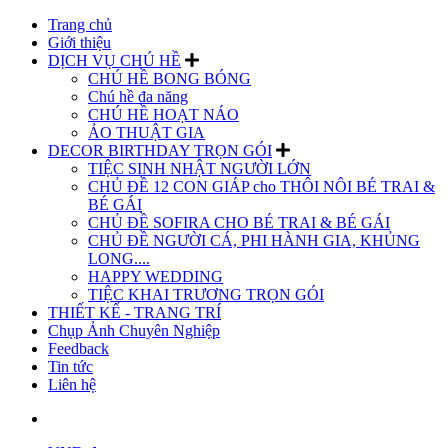
Trang chủ
Giới thiệu
DỊCH VỤ CHÚ HỀ
CHÚ HỀ BONG BÓNG
Chú hề đa năng
CHÚ HỀ HOẠT NÁO
ẢO THUẬT GIA
DECOR BIRTHDAY TRỌN GÓI
TIỆC SINH NHẬT NGƯỜI LỚN
CHỦ ĐỀ 12 CON GIÁP cho THÔI NÔI BÉ TRAI &
BÉ GÁI
CHỦ ĐỀ SOFIRA CHO BÉ TRAI & BÉ GÁI
CHỦ ĐỀ NGƯỜI CÁ, PHI HÀNH GIA, KHỦNG
LONG....
HAPPY WEDDING
TIỆC KHAI TRƯƠNG TRỌN GÓI
THIẾT KẾ - TRANG TRÍ
Chụp Ảnh Chuyên Nghiệp
Feedback
Tin tức
Liên hệ