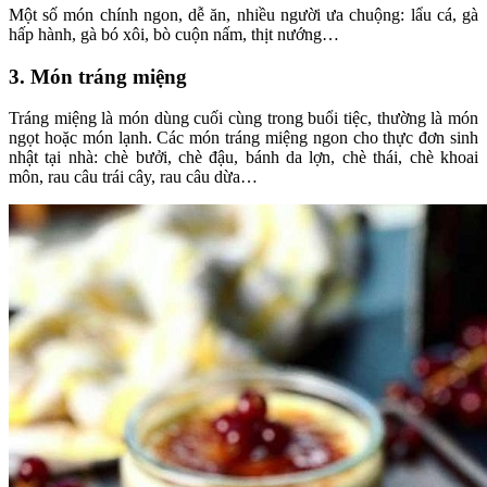
Một số món chính ngon, dễ ăn, nhiều người ưa chuộng: lẩu cá, gà
hấp hành, gà bó xôi, bò cuộn nấm, thịt nướng…
3. Món tráng miệng
Tráng miệng là món dùng cuối cùng trong buổi tiệc, thường là món
ngọt hoặc món lạnh. Các món tráng miệng ngon cho thực đơn sinh
nhật tại nhà: chè bưởi, chè đậu, bánh da lợn, chè thái, chè khoai
môn, rau câu trái cây, rau câu dừa…