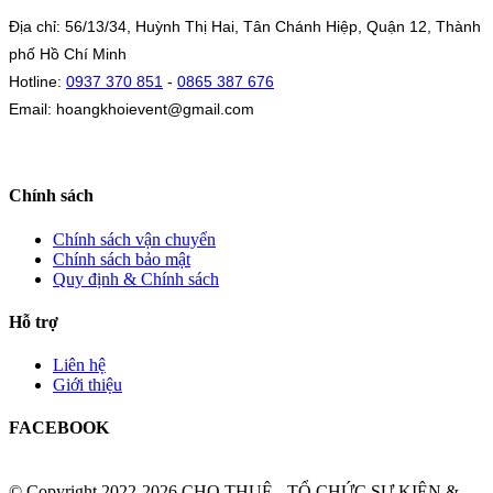
Địa chỉ: 56/13/34, Huỳnh Thị Hai, Tân Chánh Hiệp, Quận 12, Thành
phố Hồ Chí Minh
Hotline:
0937 370 851
-
0865 387 676
Email: hoangkhoievent@gmail.com
Chính sách
Chính sách vận chuyển
Chính sách bảo mật
Quy định & Chính sách
Hỗ trợ
Liên hệ
Giới thiệu
FACEBOOK
© Copyright 2022-2026 CHO THUÊ - TỔ CHỨC SỰ KIỆN &