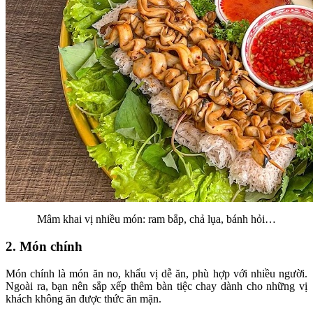
Mâm khai vị nhiều món: ram bắp, chả lụa, bánh hỏi…
2. Món chính
Món chính là món ăn no, khẩu vị dễ ăn, phù hợp với nhiều người.
Ngoài ra, bạn nên sắp xếp thêm bàn tiệc chay dành cho những vị
khách không ăn được thức ăn mặn.