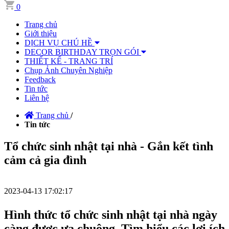
0
Trang chủ
Giới thiệu
DỊCH VỤ CHÚ HỀ
DECOR BIRTHDAY TRỌN GÓI
THIẾT KẾ - TRANG TRÍ
Chụp Ảnh Chuyên Nghiệp
Feedback
Tin tức
Liên hệ
Trang chủ
/
Tin tức
Tổ chức sinh nhật tại nhà - Gắn kết tình
cảm cả gia đình
2023-04-13 17:02:17
Hình thức tổ chức sinh nhật tại nhà ngày
càng được ưa chuộng. Tìm hiểu các lợi ích