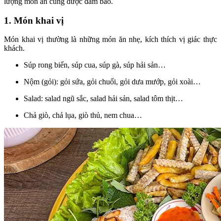
lượng món ăn cũng được đảm bảo.
1. Món khai vị
Món khai vị thường là những món ăn nhẹ, kích thích vị giác thực
khách.
Súp rong biển, súp cua, súp gà, súp hải sản…
Nộm (gỏi): gỏi sứa, gỏi chuối, gỏi dưa mướp, gỏi xoài…
Salad: salad ngũ sắc, salad hải sản, salad tôm thịt…
Chả giò, chả lụa, giò thủ, nem chua…