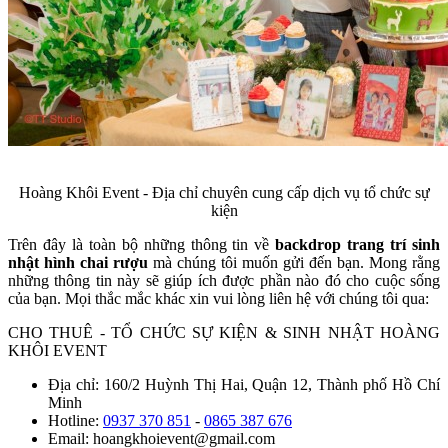
Hoàng Khôi Event - Địa chỉ chuyên cung cấp dịch vụ tổ chức sự
kiện
Trên đây là toàn bộ những thông tin về
backdrop trang trí sinh
nhật hình chai rượu
mà chúng tôi muốn gửi đến bạn. Mong rằng
những thông tin này sẽ giúp ích được phần nào đó cho cuộc sống
của bạn. Mọi thắc mắc khác xin vui lòng liên hệ với chúng tôi qua:
CHO THUÊ - TỔ CHỨC SỰ KIỆN & SINH NHẬT HOÀNG
KHÔI EVENT
Địa chỉ: 160/2 Huỳnh Thị Hai, Quận 12, Thành phố Hồ Chí
Minh
Hotline:
0937 370 851
-
0865 387 676
Email: hoangkhoievent@gmail.com