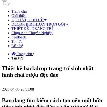
0
Trang chủ
Giới thiệu
DỊCH VỤ CHÚ HỀ
DECOR BIRTHDAY TRỌN GÓI
THIẾT KẾ - TRANG TRÍ
Chụp Ảnh Chuyên Nghiệp
Feedback
Tin tức
Liên hệ
Trang chủ
/
Tin tức
Thiết kế backdrop trang trí sinh nhật
hình chai rượu độc đáo
2023-04-08 23:51:08
Bạn đang tìm kiếm cách tạo nên một bữa
tiệc sinh nhật độc đáo và ấn tượng? Bài