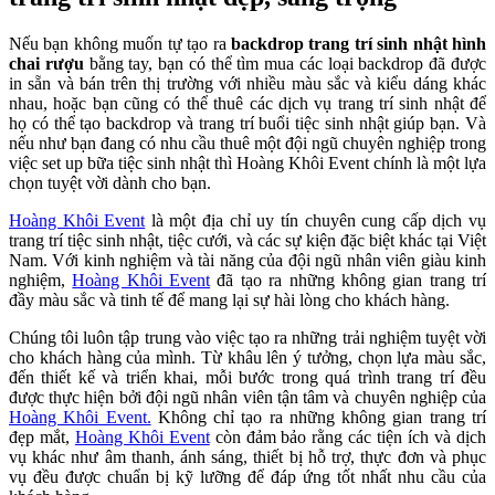
Nếu bạn không muốn tự tạo ra
backdrop trang trí sinh nhật hình
chai rượu
bằng tay, bạn có thể tìm mua các loại backdrop đã được
in sẵn và bán trên thị trường với nhiều màu sắc và kiểu dáng khác
nhau, hoặc bạn cũng có thể thuê các dịch vụ trang trí sinh nhật để
họ có thể tạo backdrop và trang trí buổi tiệc sinh nhật giúp bạn. Và
nếu như bạn đang có nhu cầu thuê một đội ngũ chuyên nghiệp trong
việc set up bữa tiệc sinh nhật thì Hoàng Khôi Event chính là một lựa
chọn tuyệt vời dành cho bạn.
Hoàng Khôi Event
là một địa chỉ uy tín chuyên cung cấp dịch vụ
trang trí tiệc sinh nhật, tiệc cưới, và các sự kiện đặc biệt khác tại Việt
Nam. Với kinh nghiệm và tài năng của đội ngũ nhân viên giàu kinh
nghiệm,
Hoàng Khôi Event
đã tạo ra những không gian trang trí
đầy màu sắc và tinh tế để mang lại sự hài lòng cho khách hàng.
Chúng tôi luôn tập trung vào việc tạo ra những trải nghiệm tuyệt vời
cho khách hàng của mình. Từ khâu lên ý tưởng, chọn lựa màu sắc,
đến thiết kế và triển khai, mỗi bước trong quá trình trang trí đều
được thực hiện bởi đội ngũ nhân viên tận tâm và chuyên nghiệp của
Hoàng Khôi Event.
Không chỉ tạo ra những không gian trang trí
đẹp mắt,
Hoàng Khôi Event
còn đảm bảo rằng các tiện ích và dịch
vụ khác như âm thanh, ánh sáng, thiết bị hỗ trợ, thực đơn và phục
vụ đều được chuẩn bị kỹ lưỡng để đáp ứng tốt nhất nhu cầu của