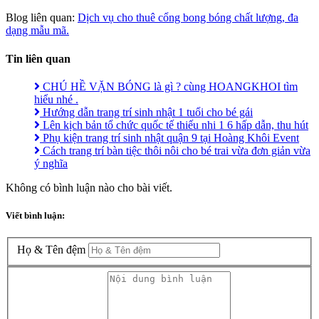
Blog liên quan:
Dịch vụ cho thuê cổng bong bóng chất lượng, đa
dạng mẫu mã.
Tin liên quan
CHÚ HỀ VẶN BÓNG là gì ? cùng HOANGKHOI tìm
hiểu nhé .
Hướng dẫn trang trí sinh nhật 1 tuổi cho bé gái
Lên kịch bản tổ chức quốc tế thiếu nhi 1 6 hấp dẫn, thu hút
Phụ kiện trang trí sinh nhật quận 9 tại Hoàng Khôi Event
Cách trang trí bàn tiệc thôi nôi cho bé trai vừa đơn giản vừa
ý nghĩa
Không có bình luận nào cho bài viết.
Viết bình luận:
Họ & Tên đệm