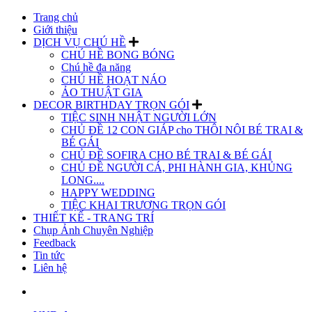
Trang chủ
Giới thiệu
DỊCH VỤ CHÚ HỀ
CHÚ HỀ BONG BÓNG
Chú hề đa năng
CHÚ HỀ HOẠT NÁO
ẢO THUẬT GIA
DECOR BIRTHDAY TRỌN GÓI
TIỆC SINH NHẬT NGƯỜI LỚN
CHỦ ĐỀ 12 CON GIÁP cho THÔI NÔI BÉ TRAI &
BÉ GÁI
CHỦ ĐỀ SOFIRA CHO BÉ TRAI & BÉ GÁI
CHỦ ĐỀ NGƯỜI CÁ, PHI HÀNH GIA, KHỦNG
LONG....
HAPPY WEDDING
TIỆC KHAI TRƯƠNG TRỌN GÓI
THIẾT KẾ - TRANG TRÍ
Chụp Ảnh Chuyên Nghiệp
Feedback
Tin tức
Liên hệ