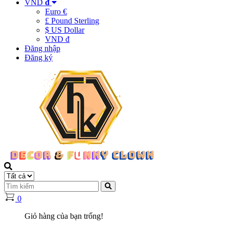
VND
đ
Euro €
£ Pound Sterling
$ US Dollar
VND đ
Đăng nhập
Đăng ký
0
Giỏ hàng của bạn trống!