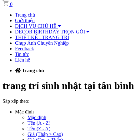
0
Trang chủ
Giới thiệu
DỊCH VỤ CHÚ HỀ
DECOR BIRTHDAY TRỌN GÓI
THIẾT KẾ - TRANG TRÍ
Chụp Ảnh Chuyên Nghiệp
Feedback
Tin tức
Liên hệ
Trang chủ
trang trí sinh nhật tại tân bình
Sắp xếp theo:
Mặc định
Mặc định
Tên (A - Z)
Tên (Z - A)
Giá (Thấp > Cao)
Giá (Cao > Thấp)