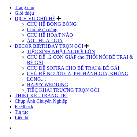
Trang chủ
Giới thiệu
DỊCH VỤ CHÚ HỀ
CHÚ HỀ BONG BÓNG
Chú hề đa năng
CHÚ HỀ HOẠT NÁO
ẢO THUẬT GIA
DECOR BIRTHDAY TRỌN GÓI
TIỆC SINH NHẬT NGƯỜI LỚN
CHỦ ĐỀ 12 CON GIÁP cho THÔI NÔI BÉ TRAI &
BÉ GÁI
CHỦ ĐỀ SOFIRA CHO BÉ TRAI & BÉ GÁI
CHỦ ĐỀ NGƯỜI CÁ, PHI HÀNH GIA, KHỦNG
LONG....
HAPPY WEDDING
TIỆC KHAI TRƯƠNG TRỌN GÓI
THIẾT KẾ - TRANG TRÍ
Chụp Ảnh Chuyên Nghiệp
Feedback
Tin tức
Liên hệ