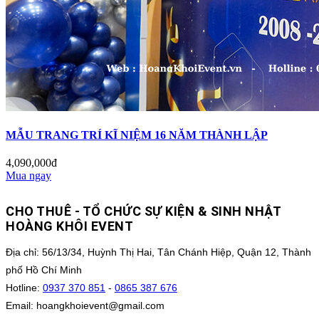
MẪU TRANG TRÍ KĨ NIỆM 16 NĂM THÀNH LẬP
4,090,000đ
Mua ngay
CHO THUÊ - TỔ CHỨC SỰ KIỆN & SINH NHẬT
HOÀNG KHÔI EVENT
Địa chỉ: 56/13/34, Huỳnh Thị Hai, Tân Chánh Hiệp, Quận 12, Thành
phố Hồ Chí Minh
Hotline:
0937 370 851
-
0865 387 676
Email: hoangkhoievent@gmail.com