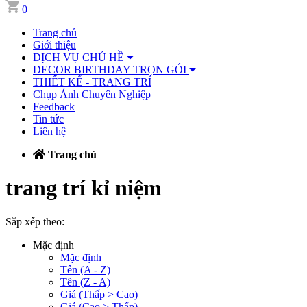
0
Trang chủ
Giới thiệu
DỊCH VỤ CHÚ HỀ
DECOR BIRTHDAY TRỌN GÓI
THIẾT KẾ - TRANG TRÍ
Chụp Ảnh Chuyên Nghiệp
Feedback
Tin tức
Liên hệ
Trang chủ
trang trí kỉ niệm
Sắp xếp theo:
Mặc định
Mặc định
Tên (A - Z)
Tên (Z - A)
Giá (Thấp > Cao)
Giá (Cao > Thấp)