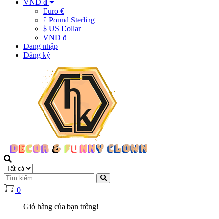
VND
đ
Euro €
£ Pound Sterling
$ US Dollar
VND đ
Đăng nhập
Đăng ký
0
Giỏ hàng của bạn trống!